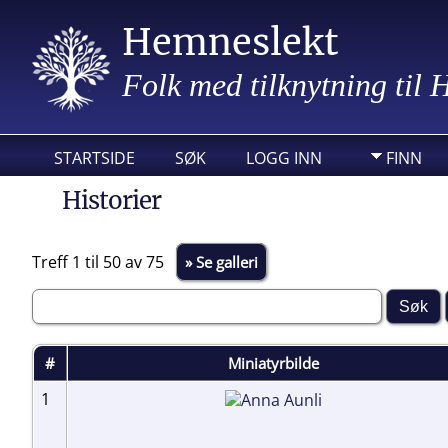
Hemneslekt
Folk med tilknytning til
STARTSIDE
SØK
LOGG INN
FINN
Historier
Treff 1 til 50 av 75
» Se galleri
#
Miniatyrbilde
1