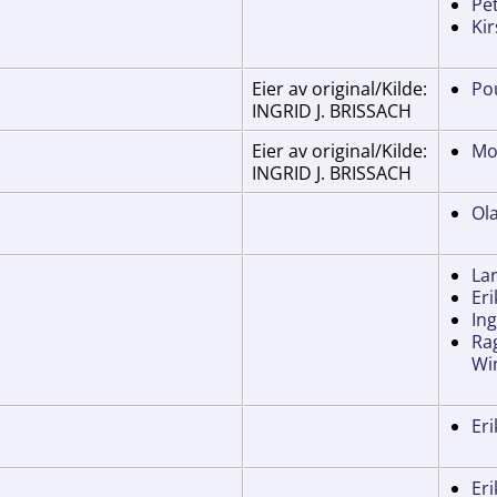
Pe
Kir
Eier av original/Kilde:
Po
INGRID J. BRISSACH
Eier av original/Kilde:
Mo
INGRID J. BRISSACH
Ol
Lar
Eri
In
Ra
Wi
Eri
Eri