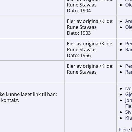
Rune Stavaas
Ol
Dato: 1904
Eier av original/Kilde:
An
Rune Stavaas
Ol
Dato: 1903
Eier av original/Kilde:
Pe
Rune Stavaas
Ran
Dato: 1956
Eier av original/Kilde:
Pe
Rune Stavaas
Ran
Iv
e kunne laget link til han:
Gj
 kontakt.
Jo
Fle
Si
Kla
Flere