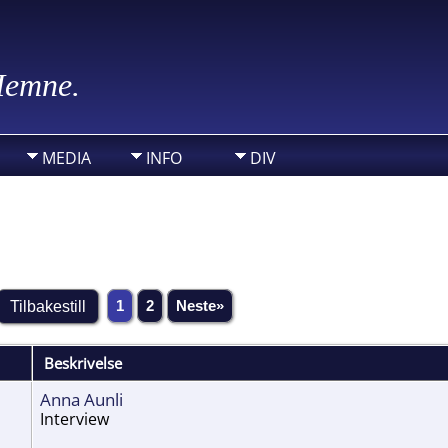
 Hemne.
MEDIA
INFO
DIV
1
2
Neste»
Beskrivelse
Anna Aunli
Interview