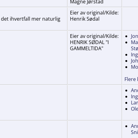
Magne Jørstad
Eier av original/Kilde:
det ihvertfall mer naturlig
Henrik Sødal
Eier av original/Kilde:
Jo
HENRIK SØDAL "I
Mar
GAMMELTIDA"
Stø
In
Jo
Mo
Flere
An
In
La
Ol
An
Sni