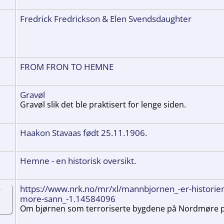
Fredrick Fredrickson & Elen Svendsdaughter
FROM FRON TO HEMNE
Gravøl
Gravøl slik det ble praktisert for lenge siden.
Haakon Stavaas født 25.11.1906.
Hemne - en historisk oversikt.
https://www.nrk.no/mr/xl/mannbjornen_-er-historie
more-sann_-1.14584096
Om bjørnen som terroriserte bygdene på Nordmøre på