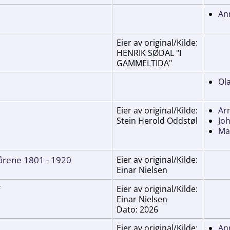
An
Eier av original/Kilde:
HENRIK SØDAL "I
GAMMELTIDA"
Ol
Eier av original/Kilde:
Ar
Stein Herold Oddstøl
Jo
Mar
 årene 1801 - 1920
Eier av original/Kilde:
Einar Nielsen
f
Eier av original/Kilde:
Einar Nielsen
Dato: 2026
Eier av original/Kilde:
An