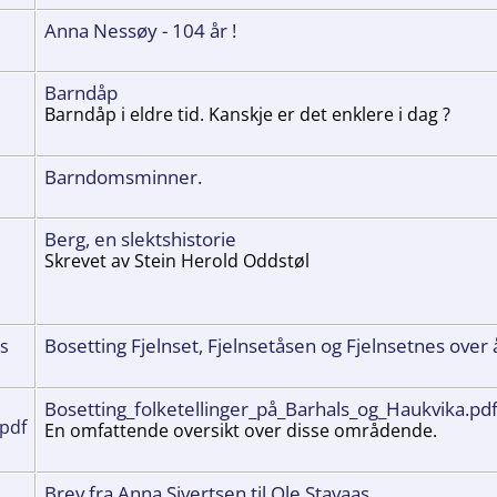
Anna Nessøy - 104 år !
Barndåp
Barndåp i eldre tid. Kanskje er det enklere i dag ?
Barndomsminner.
Berg, en slektshistorie
Skrevet av Stein Herold Oddstøl
Bosetting Fjelnset, Fjelnsetåsen og Fjelnsetnes over
Bosetting_folketellinger_på_Barhals_og_Haukvika.pd
En omfattende oversikt over disse områdende.
Brev fra Anna Sivertsen til Ole Stavaas