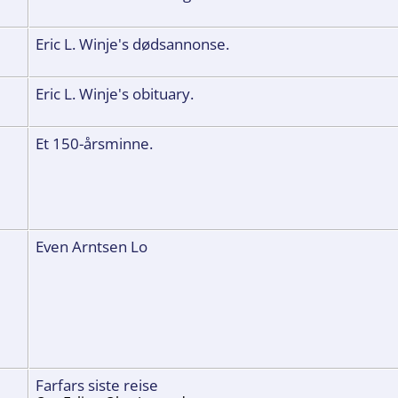
Eric L. Winje's dødsannonse.
Eric L. Winje's obituary.
Et 150-årsminne.
Even Arntsen Lo
Farfars siste reise