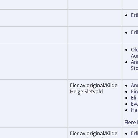
Eri
Eri
Ole
Au
An
Sto
Eier av original/Kilde:
An
Helge Sletvold
Ei
Eli
Ev
Ha
Flere
Eier av original/Kilde:
Erl