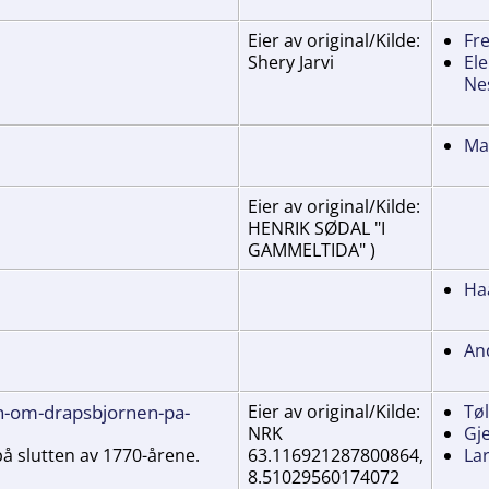
Eier av original/Kilde:
Fre
Shery Jarvi
Ele
Ne
Mar
Eier av original/Kilde:
HENRIK SØDAL "I
GAMMELTIDA" )
Ha
An
n-om-drapsbjornen-pa-
Eier av original/Kilde:
Tøl
NRK
Gj
 slutten av 1770-årene.
63.116921287800864,
La
8.51029560174072