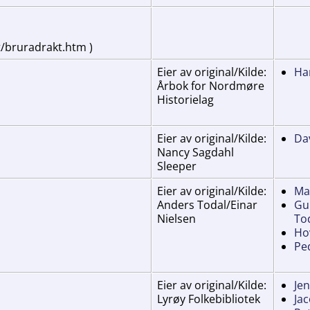
/bruradrakt.htm )
Eier av original/Kilde:
Ha
Årbok for Nordmøre
Historielag
Eier av original/Kilde:
Da
Nancy Sagdahl
Sleeper
Eier av original/Kilde:
Mar
Anders Todal/Einar
Gu
Nielsen
Tod
Ho
Pe
Eier av original/Kilde:
Jen
Lyrøy Folkebibliotek
Ja