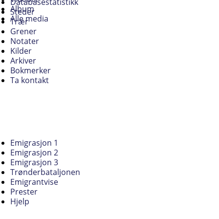
Databasestatistikk
Album
Steder
Alle media
Trær
Grener
Notater
Kilder
Arkiver
Bokmerker
Ta kontakt
Emigrasjon 1
Emigrasjon 2
Emigrasjon 3
Trønderbataljonen
Emigrantvise
Prester
Hjelp