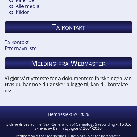
Alle media
Kilder
Ta kontakt
Ta kontakt
Etternavnliste
Melding fra Webmaster
Vi gjør vårt ytterste for å dokumentere forskningen vår.
Hvis du har noe du ønsker å legge til, kan du kontakte
oss.
Hemneslekt
©
2026
Sidene drives av
The Next Generation of Genealogy Sitebuilding
v. 15.0.5,
skrevet av Darrin Lythgoe © 2001-2026.
Redigert av
Agnar Merkesnes
. |
Retningslinjer for personvern
.