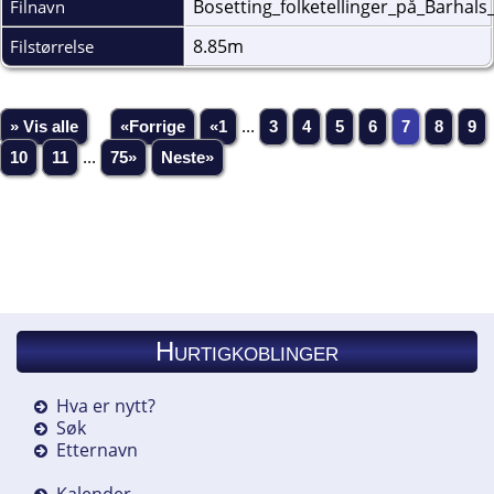
Bosetting_folketellinger_på_Barhals
Filnavn
8.85m
Filstørrelse
» Vis alle
«Forrige
«1
...
3
4
5
6
7
8
9
10
11
...
75»
Neste»
Hurtigkoblinger
Hva er nytt?
Søk
Etternavn
Kalender