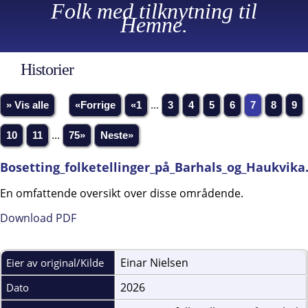
Folk med tilknytning til
Hemne.
Historier
» Vis alle
«Forrige
«1
...
3
4
5
6
7
8
9
10
11
...
75»
Neste»
Bosetting_folketellinger_på_Barhals_og_Haukvika
En omfattende oversikt over disse områdende.
Download PDF
Einar Nielsen
Eier av original/Kilde
2026
Dato