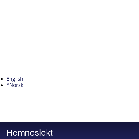
English
*Norsk
Hemneslekt