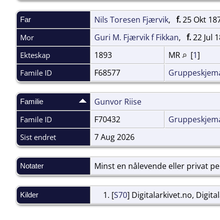
Nils Toresen Fjærvik
,
f.
25 Okt 18
Far
Guri M. Fjærvik f Fikkan
,
f.
22 Jul 
Mor
1893
MR
[
1
]
Ekteskap
F68577
Gruppeskjem
Famile ID
Gunvor Riise
Familie
F70432
Gruppeskjem
Famile ID
7 Aug 2026
Sist endret
Minst en nålevende eller privat pers
Notater
[
S70
] Digitalarkivet.no, Digita
Kilder