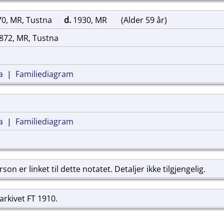
70, MR, Tustna
d.
1930, MR
(Alder 59 år)
1872, MR, Tustna
a
|
Familiediagram
a
|
Familiediagram
on er linket til dette notatet. Detaljer ikke tilgjengelig.
larkivet FT 1910.