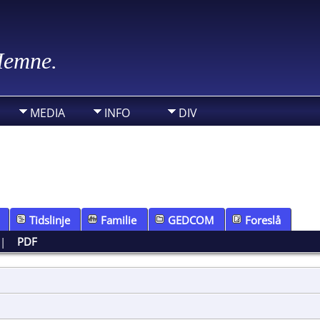
 Hemne.
MEDIA
INFO
DIV
Tidslinje
Familie
GEDCOM
Foreslå
|
PDF