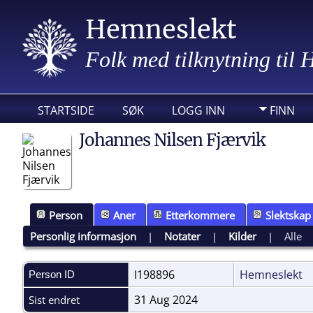
Hemneslekt
Folk med tilknytning til
STARTSIDE
SØK
LOGG INN
FINN
Johannes Nilsen Fjærvik
Person
Aner
Etterkommere
Slektskap
Personlig informasjon
|
Notater
|
Kilder
|
Alle
I198896
Hemneslekt
Person ID
31 Aug 2024
Sist endret