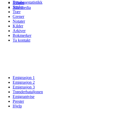
Databasestatistikk
Album
Steder
Alle media
Trær
Grener
Notater
Kilder
Arkiver
Bokmerker
Ta kontakt
Emigrasjon 1
Emigrasjon 2
Emigrasjon 3
Trønderbataljonen
Emigrantvise
Prester
Hjelp