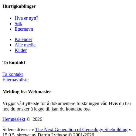
Hurtigkoblinger
Hva er nytt?
Søk
Etternavn
Kalender
Alle media
Kilder
Ta kontakt
Ta kontakt
Etternavnliste
Melding fra Webmaster
Vi gjør vårt ytterste for å dokumentere forskningen vår. Hvis du har
noe du ønsker å legge til, kan du kontakte oss.
Hemneslekt
©
2026
Sidene drives av
The Next Generation of Genealogy Sitebuilding
v.
15.0.5, skrevet av Darrin Lythgoe © 2001-2026.