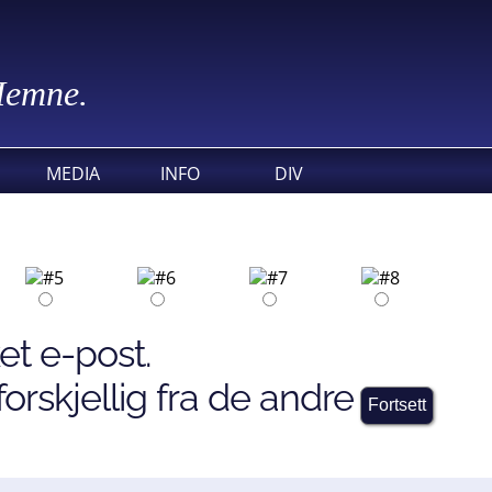
 Hemne.
MEDIA
INFO
DIV
et e-post.
orskjellig fra de andre