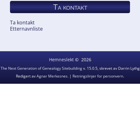
Ta kontakt
Ta kontakt
Etternavnliste
Hemneslekt
©
2026
v
The Next Generation of Genealogy Sitebuilding
v. 15.0.5, skrevet av Darrin Lyt
Redigert av
Agnar Merkesnes
. |
Retningslinjer for personvern
.