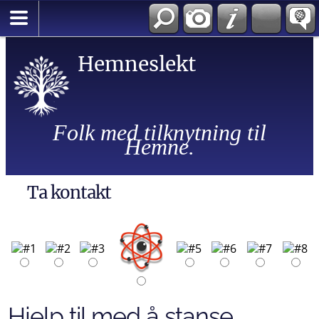
Hemneslekt
Folk med tilknytning til
Hemne.
Ta kontakt
Hjelp til med å stanse