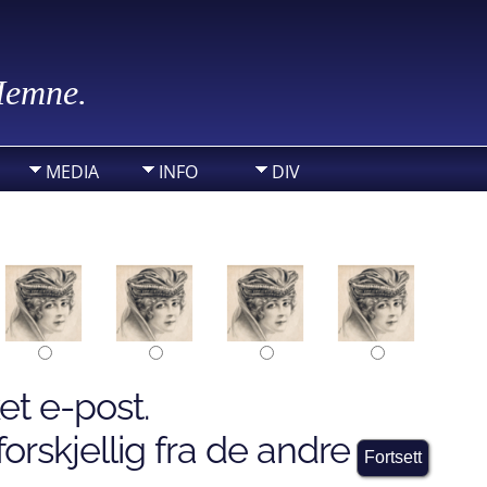
 Hemne.
MEDIA
INFO
DIV
et e-post.
orskjellig fra de andre