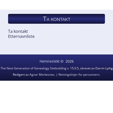
Ta kontakt
Ta kontakt
Etternavnliste
Hemneslekt
©
2026
v
The Next Generation of Genealogy Sitebuilding
v. 15.0.5, skrevet av Darrin Lyt
Redigert av
Agnar Merkesnes
. |
Retningslinjer for personvern
.