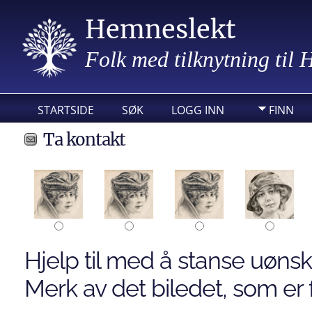
Hemneslekt
Folk med tilknytning til
STARTSIDE
SØK
LOGG INN
FINN
Ta kontakt
Hjelp til med å stanse uønsk
Merk av det biledet, som er f