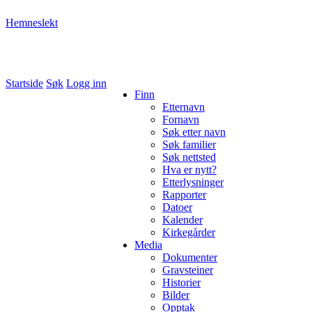
Hemneslekt
Folk med tilknytning til Hemne.
Startside
Søk
Logg inn
Finn
Etternavn
Fornavn
Søk etter navn
Søk familier
Søk nettsted
Hva er nytt?
Etterlysninger
Rapporter
Datoer
Kalender
Kirkegårder
Media
Dokumenter
Gravsteiner
Historier
Bilder
Opptak