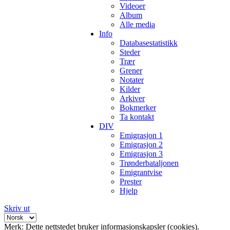
Videoer
Album
Alle media
Info
Databasestatistikk
Steder
Trær
Grener
Notater
Kilder
Arkiver
Bokmerker
Ta kontakt
DIV
Emigrasjon 1
Emigrasjon 2
Emigrasjon 3
Trønderbataljonen
Emigrantvise
Prester
Hjelp
Skriv ut
Merk: Dette nettstedet bruker informasjonskapsler (cookies).