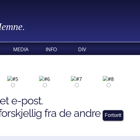
 Hemne.
MEDIA
INFO
DIV
et e-post.
orskjellig fra de andre