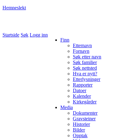
Hemneslekt
Folk med tilknytning til Hemne.
Startside
Søk
Logg inn
Finn
Etternavn
Fornavn
Søk etter navn
Søk familier
Søk nettsted
Hva er nytt?
Etterlysninger
Rapporter
Datoer
Kalender
Kirkegårder
Media
Dokumenter
Gravsteiner
Historier
Bilder
Opptak