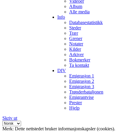
Videoer
Album
Alle media
Info
Databasestatistikk
Steder
Trær
Grener
Notater
Kilder
Arkiver
Bokmerker
Ta kontakt
DIV
Emigrasjon 1
Emigrasjon 2
Emigrasjon 3
Trønderbataljonen
Emigrantvise
Prester
Hjelp
Skriv ut
Merk: Dette nettstedet bruker informasjonskapsler (cookies).