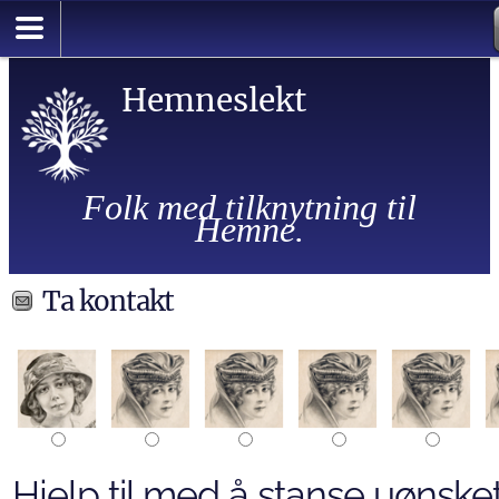
Hemneslekt
Folk med tilknytning til
Hemne.
Ta kontakt
Hjelp til med å stanse uønsket