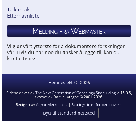
Ta kontakt
Etternavnliste
Melding fra Webmaster
Vi gjør vårt ytterste for å dokumentere forskningen
vår. Hvis du har noe du ønsker å legge til, kan du
kontakte oss.
Hemneslekt
©
2026
Sidene drives av
The Next Generation of Genealogy Sitebuilding
v. 15.0.5,
skrevet av Darrin Lythgoe © 2001-2026.
Redigert av
Agnar Merkesnes
. |
Retningslinjer for personvern
.
Bytt til standard nettsted