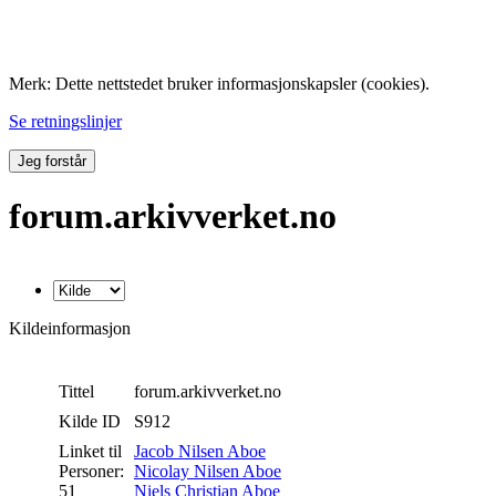
Folk med tilknytning til Hemne.
Merk: Dette nettstedet bruker informasjonskapsler (cookies).
Se retningslinjer
Jeg forstår
forum.arkivverket.no
Kildeinformasjon
Tittel
forum.arkivverket.no
Kilde ID
S912
Linket til
Jacob Nilsen Aboe
Personer:
Nicolay Nilsen Aboe
51
Niels Christian Aboe