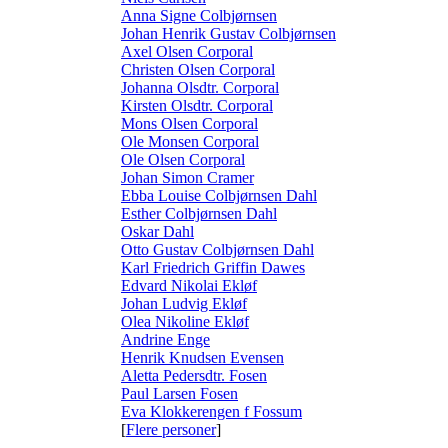
Anna Signe Colbjørnsen
Johan Henrik Gustav Colbjørnsen
Axel Olsen Corporal
Christen Olsen Corporal
Johanna Olsdtr. Corporal
Kirsten Olsdtr. Corporal
Mons Olsen Corporal
Ole Monsen Corporal
Ole Olsen Corporal
Johan Simon Cramer
Ebba Louise Colbjørnsen Dahl
Esther Colbjørnsen Dahl
Oskar Dahl
Otto Gustav Colbjørnsen Dahl
Karl Friedrich Griffin Dawes
Edvard Nikolai Ekløf
Johan Ludvig Ekløf
Olea Nikoline Ekløf
Andrine Enge
Henrik Knudsen Evensen
Aletta Pedersdtr. Fosen
Paul Larsen Fosen
Eva Klokkerengen f Fossum
[
Flere personer
]