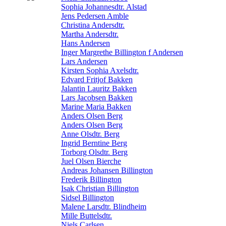
Sophia Johannesdtr. Alstad
Jens Pedersen Amble
Christina Andersdtr.
Martha Andersdtr.
Hans Andersen
Inger Margrethe Billington f Andersen
Lars Andersen
Kirsten Sophia Axelsdtr.
Edvard Fritjof Bakken
Jalantin Lauritz Bakken
Lars Jacobsen Bakken
Marine Maria Bakken
Anders Olsen Berg
Anders Olsen Berg
Anne Olsdtr. Berg
Ingrid Berntine Berg
Torborg Olsdtr. Berg
Juel Olsen Bierche
Andreas Johansen Billington
Frederik Billington
Isak Christian Billington
Sidsel Billington
Malene Larsdtr. Blindheim
Mille Buttelsdtr.
Niels Carlsen