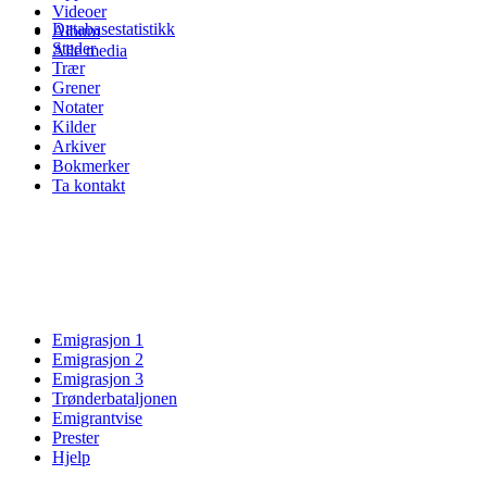
Videoer
Databasestatistikk
Album
Steder
Alle media
Trær
Grener
Notater
Kilder
Arkiver
Bokmerker
Ta kontakt
Emigrasjon 1
Emigrasjon 2
Emigrasjon 3
Trønderbataljonen
Emigrantvise
Prester
Hjelp