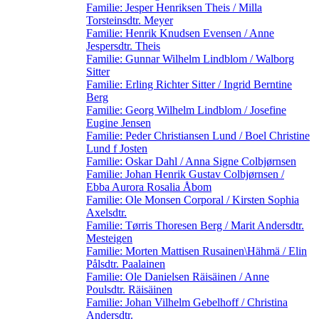
Familie: Jesper Henriksen Theis / Milla
Torsteinsdtr. Meyer
Familie: Henrik Knudsen Evensen / Anne
Jespersdtr. Theis
Familie: Gunnar Wilhelm Lindblom / Walborg
Sitter
Familie: Erling Richter Sitter / Ingrid Berntine
Berg
Familie: Georg Wilhelm Lindblom / Josefine
Eugine Jensen
Familie: Peder Christiansen Lund / Boel Christine
Lund f Josten
Familie: Oskar Dahl / Anna Signe Colbjørnsen
Familie: Johan Henrik Gustav Colbjørnsen /
Ebba Aurora Rosalia Åbom
Familie: Ole Monsen Corporal / Kirsten Sophia
Axelsdtr.
Familie: Tørris Thoresen Berg / Marit Andersdtr.
Mesteigen
Familie: Morten Mattisen Rusainen\Hähmä / Elin
Pålsdtr. Paalainen
Familie: Ole Danielsen Räisäinen / Anne
Poulsdtr. Räisäinen
Familie: Johan Vilhelm Gebelhoff / Christina
Andersdtr.