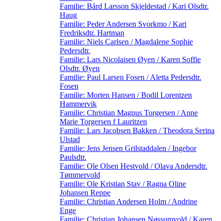
Familie: Bård Larsson Skjeldestad / Kari Olsdtr.
Haug
Familie: Peder Andersen Svorkmo / Kari
Fredriksdtr. Hartman
Familie: Niels Carlsen / Magdalene Sophie
Pedersdtr.
Familie: Lars Nicolaisen Øyen / Karen Soffie
Olsdtr. Øyen
Familie: Paul Larsen Fosen / Aletta Pedersdtr.
Fosen
Familie: Morten Hansen / Bodil Lorentzen
Hammervik
Familie: Christian Magnus Torgersen / Anne
Marie Torgersen f Lauritzen
Familie: Lars Jacobsen Bakken / Theodora Serina
Ulstad
Familie: Jens Jensen Grilstaddalen / Ingebor
Paulsdtr.
Familie: Ole Olsen Hestvold / Olava Andersdtr.
Tømmervold
Familie: Ole Kristian Stav / Ragna Oline
Johansen Reppe
Familie: Christian Andersen Holm / Andrine
Enge
Familie: Christian Johansen Nøssumvold / Karen