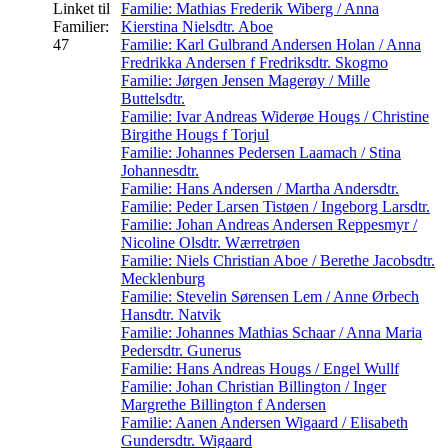
Linket til
Familie: Mathias Frederik Wiberg / Anna
Familier:
Kierstina Nielsdtr. Aboe
47
Familie: Karl Gulbrand Andersen Holan / Anna
Fredrikka Andersen f Fredriksdtr. Skogmo
Familie: Jørgen Jensen Magerøy / Mille
Buttelsdtr.
Familie: Ivar Andreas Widerøe Hougs / Christine
Birgithe Hougs f Torjul
Familie: Johannes Pedersen Laamach / Stina
Johannesdtr.
Familie: Hans Andersen / Martha Andersdtr.
Familie: Peder Larsen Tistøen / Ingeborg Larsdtr.
Familie: Johan Andreas Andersen Reppesmyr /
Nicoline Olsdtr. Wærretrøen
Familie: Niels Christian Aboe / Berethe Jacobsdtr.
Mecklenburg
Familie: Stevelin Sørensen Lem / Anne Ørbech
Hansdtr. Natvik
Familie: Johannes Mathias Schaar / Anna Maria
Pedersdtr. Gunerus
Familie: Hans Andreas Hougs / Engel Wullf
Familie: Johan Christian Billington / Inger
Margrethe Billington f Andersen
Familie: Aanen Andersen Wigaard / Elisabeth
Gundersdtr. Wigaard