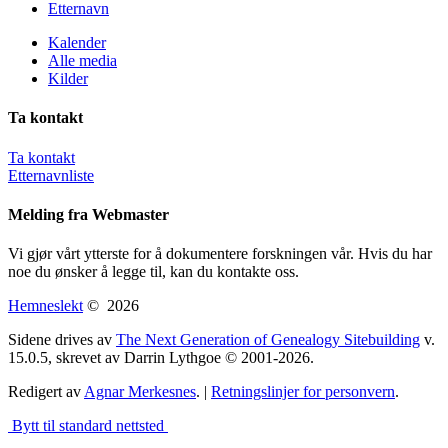
Etternavn
Kalender
Alle media
Kilder
Ta kontakt
Ta kontakt
Etternavnliste
Melding fra Webmaster
Vi gjør vårt ytterste for å dokumentere forskningen vår. Hvis du har
noe du ønsker å legge til, kan du kontakte oss.
Hemneslekt
©
2026
Sidene drives av
The Next Generation of Genealogy Sitebuilding
v.
15.0.5, skrevet av Darrin Lythgoe © 2001-2026.
Redigert av
Agnar Merkesnes
. |
Retningslinjer for personvern
.
Bytt til standard nettsted