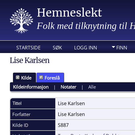
Hemneslekt
Folk med tilknytning til
STARTSIDE
SØK
LOGG INN
FINN
Lise Karlsen
Kilde
Foreslå
Kildeinformasjon
|
Notater
|
Alle
Lise Karlsen
Tittel
Lise Karlsen
Forfatter
S887
Kilde ID