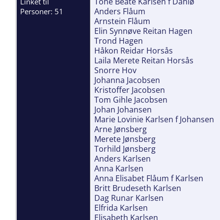
Tone Beate Karlsen f Dahlø
Linket til
Anders Flåum
Personer: 51
Arnstein Flåum
Elin Synnøve Reitan Hagen
Trond Hagen
Håkon Reidar Horsås
Laila Merete Reitan Horsås
Snorre Hov
Johanna Jacobsen
Kristoffer Jacobsen
Tom Gihle Jacobsen
Johan Johansen
Marie Lovinie Karlsen f Johansen
Arne Jønsberg
Merete Jønsberg
Torhild Jønsberg
Anders Karlsen
Anna Karlsen
Anna Elisabet Flåum f Karlsen
Britt Brudeseth Karlsen
Dag Runar Karlsen
Elfrida Karlsen
Elisabeth Karlsen