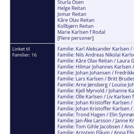
Sturla Osen
Helge Reitan
Jomar Reitan
Kåre Olav Reitan
Kollbjørn Reitan
Marie Karlsen f Rodal
[
Flere personer
]
Familie: Karl Aleksander Karlsen /
Linket til
Familie: Nils Andreas Nikolai Karl
Familier: 16
Familie: Kåre Olav Reitan / Laura 
Familie: Hilmar Johannes Karlsen 
Familie: Johan Johansen / Fredrikk
Familie: Lars Karlsen / Britt Brud
Familie: Arne Jønsberg / Louise J
Familie: Kjell Myrvold / Johanne K
Familie: Olle Karlsen / Liv Karlsen 
Familie: Johan Kristoffer Karlsen 
Familie: Johan Kristoffer Karlsen 
Familie: Trond Hagen / Elin Synn
Familie: Jan-Åke Larsson / Janne Kr
Familie: Tom Gihle Jacobsen / Ann
Familie: Arnstein Flåum / Anna Eli