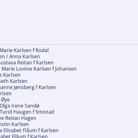
 Marie Karlsen f Rodal
sen / Anna Karlsen
Gustava Reitan f Karlsen
/ Marie Lovinie Karlsen f Johansen
e Karlsen
eseth Karlsen
ohanne Jønsberg f Karlsen
arlsen
f Øye
/ Olga Irene Sandø
/ Turid Haugen f Smistad
øve Reitan Hagen
istin Karlsen
a Elisabet Flåum f Karlsen
sabet Flåum f Karlsen