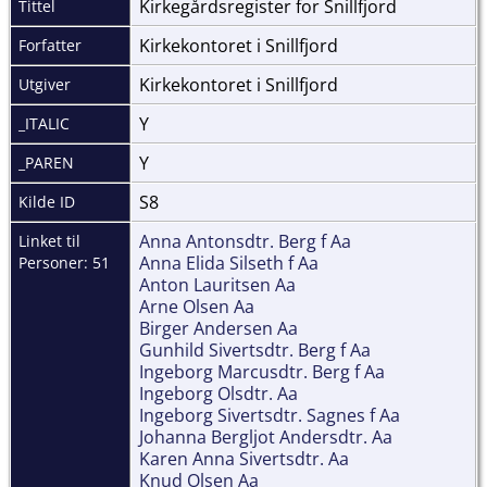
Kirkegårdsregister for Snillfjord
Tittel
Kirkekontoret i Snillfjord
Forfatter
Kirkekontoret i Snillfjord
Utgiver
Y
_ITALIC
Y
_PAREN
S8
Kilde ID
Anna Antonsdtr. Berg f Aa
Linket til
Anna Elida Silseth f Aa
Personer: 51
Anton Lauritsen Aa
Arne Olsen Aa
Birger Andersen Aa
Gunhild Sivertsdtr. Berg f Aa
Ingeborg Marcusdtr. Berg f Aa
Ingeborg Olsdtr. Aa
Ingeborg Sivertsdtr. Sagnes f Aa
Johanna Bergljot Andersdtr. Aa
Karen Anna Sivertsdtr. Aa
Knud Olsen Aa