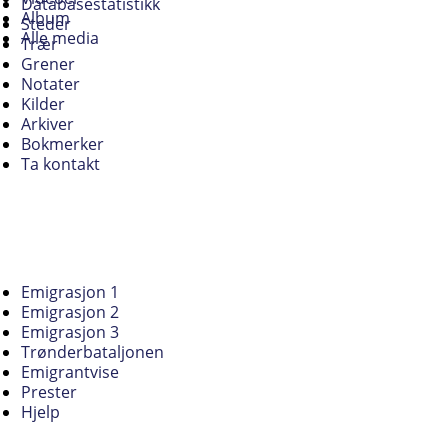
Databasestatistikk
Album
Steder
Alle media
Trær
Grener
Notater
Kilder
Arkiver
Bokmerker
Ta kontakt
Emigrasjon 1
Emigrasjon 2
Emigrasjon 3
Trønderbataljonen
Emigrantvise
Prester
Hjelp