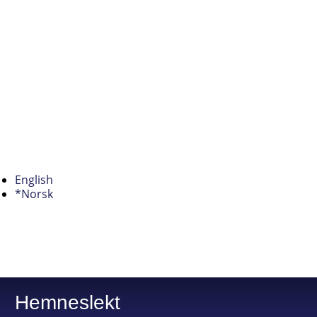
English
*Norsk
Hemneslekt