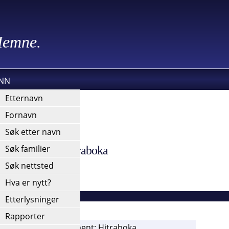
 Hemne.
INN
kies).
Etternavn
Fornavn
Søk etter navn
Søk familier
okn, Document: Hitraboka
Søk nettsted
Hva er nytt?
Etterlysninger
Rapporter
 Sandstad Sokn, Document: Hitraboka