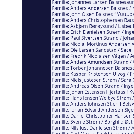
Familie: Johannes Larsen Balsnesaun
Familie: Anders Andersen Balsnes / K
Familie: John Olsen Balsnes f Vuttu
Familie: Anders Christophersen Båtsv
Familie: Asbjørn Børøysund / Lisbet
Familie: Erich Danielsen Strøm / Ing
Familie: Paul Sivertsen Strand / Joh
Familie: Nicolai Mortinus Andersen V
Familie: Ole Larsen Sandstad / Seceli
Familie: Fredrik Nicolaisen Vågen / 
Familie: Anders Amundsen Strand / G
Familie: Torber Johannesen Balsnes
Familie: Kasper Kristensen Ulvog / 
Familie: Niels Justesen Strøm / Sara 
Familie: Andreas Olsen Strand / Ing
Familie: Johan Estensen Hjertaas f K
Familie: Hans Jensen Weibye Strøm /
Familie: Anders Johnsen Stien f Belsv
Familie: Johan Edvard Andersen Skjev
Familie: Daniel Christopher Hansen 
Familie: Sverre Strøm / Borghild Øs
Familie: Nils Just Danielsen Strøm /
Familie: Carl Martin Kaald / Johann