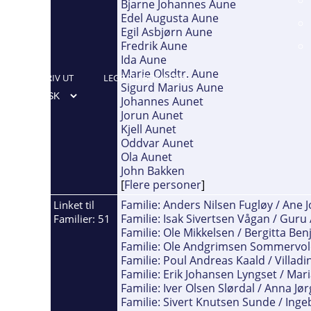
Bjarne Johannes Aune
Edel Augusta Aune
Egil Asbjørn Aune
Fredrik Aune
Ida Aune
Marie Olsdtr. Aune
SKRIV UT
LEGG TIL BOKMERKE
Sigurd Marius Aune
Johannes Aunet
Jorun Aunet
Kjell Aunet
Oddvar Aunet
Ola Aunet
John Bakken
[
Flere personer
]
Familie: Anders Nilsen Fugløy / Ane 
Linket til
Familie: Isak Sivertsen Vågan / Guru
Familier: 51
Familie: Ole Mikkelsen / Bergitta Be
Familie: Ole Andgrimsen Sommervold
Familie: Poul Andreas Kaald / Villadi
Familie: Erik Johansen Lyngset / Mar
Familie: Iver Olsen Slørdal / Anna Jør
Familie: Sivert Knutsen Sunde / Inge