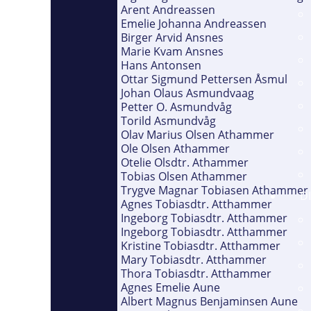
Arent Andreassen
Emelie Johanna Andreassen
Birger Arvid Ansnes
Marie Kvam Ansnes
Hans Antonsen
Ottar Sigmund Pettersen Åsmul
Johan Olaus Asmundvaag
Petter O. Asmundvåg
Torild Asmundvåg
Olav Marius Olsen Athammer
Ole Olsen Athammer
Otelie Olsdtr. Athammer
Tobias Olsen Athammer
Trygve Magnar Tobiasen Athammer
D
Agnes Tobiasdtr. Atthammer
Ingeborg Tobiasdtr. Atthammer
Ingeborg Tobiasdtr. Atthammer
Kristine Tobiasdtr. Atthammer
Mary Tobiasdtr. Atthammer
Thora Tobiasdtr. Atthammer
Agnes Emelie Aune
Albert Magnus Benjaminsen Aune