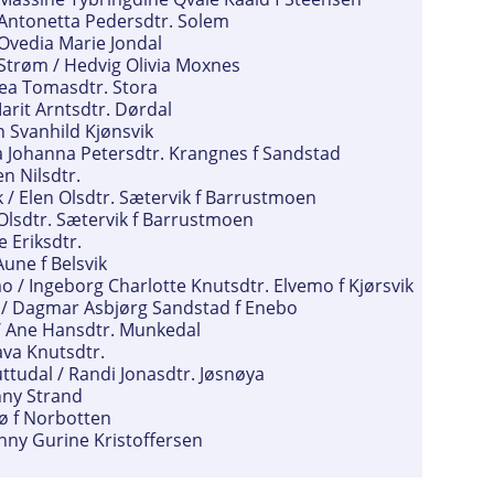
 Antonetta Pedersdtr. Solem
 Ovedia Marie Jondal
 Strøm / Hedvig Olivia Moxnes
tea Tomasdtr. Stora
arit Arntsdtr. Dørdal
h Svanhild Kjønsvik
a Johanna Petersdtr. Krangnes f Sandstad
en Nilsdtr.
 / Elen Olsdtr. Sætervik f Barrustmoen
 Olsdtr. Sætervik f Barrustmoen
 Eriksdtr.
Aune f Belsvik
mo / Ingeborg Charlotte Knutsdtr. Elvemo f Kjørsvik
 / Dagmar Asbjørg Sandstad f Enebo
 / Ane Hansdtr. Munkedal
ava Knutsdtr.
uttudal / Randi Jonasdtr. Jøsnøya
nny Strand
rø f Norbotten
Jenny Gurine Kristoffersen