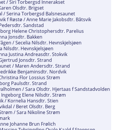
et / Siri Torbergsd Innerakset
aren Olsdtr. Brigset
dal / Serina Torbergsd Balsnesaunet
ik f Røstø / Anne Marie Jakobsdtr. Båtsvik
 Pedersdtr. Sandstad
eborg Helene Christophersdtr. Parelius
anna Jonsdtr. Bakken
ågen / Secelia Nilsdtr. Hevnskjelsjøen
a Nilsdtr. Hevnskjelsjøen
Anna Justina Andreasdtr. Stokvik
jertrud Jonsdtr. Strand
aunet / Maren Andersdtr. Strand
Fredrikke Benjaminsdtr. Nordvik
Christina Flor Lossius Strøm
eborg Paulsdtr. Strand
valholmen / Sara Olsdtr. Hjertaas f Sandstadvolden
 Ingeborg Elene Nilsdtr. Strøm
ik / Kornelia Hansdtr. Stien
ikdal / Beret Olsdtr. Berg
Strøm / Sara Nikoline Strøm
tmark
 Anne Johanne Brun Frølich
a Massine Tybringdine Qvale Kaald f Steensen