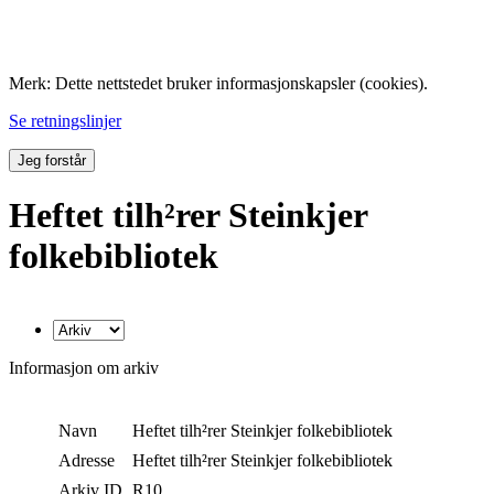
Folk med tilknytning til Hemne.
Merk: Dette nettstedet bruker informasjonskapsler (cookies).
Se retningslinjer
Jeg forstår
Heftet tilh²rer Steinkjer
folkebibliotek
Informasjon om arkiv
Navn
Heftet tilh²rer Steinkjer folkebibliotek
Adresse
Heftet tilh²rer Steinkjer folkebibliotek
Arkiv ID
R10