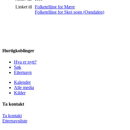
Linket til
Folketelling for Mære
Folketelling for Skei sogn (Ogndalen)
Hurtigkoblinger
Hva er nytt?
Søk
Etternavn
Kalender
Alle media
Kilder
Ta kontakt
Ta kontakt
Etternavnliste