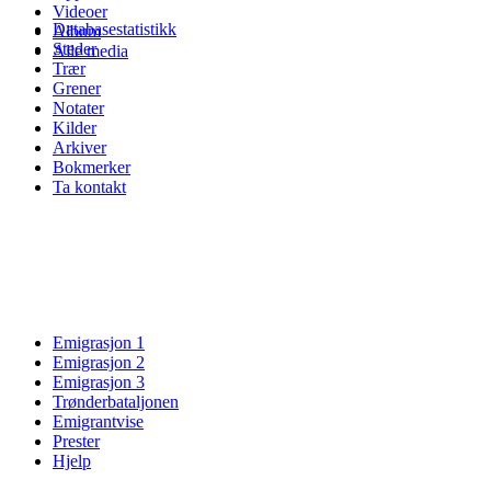
Videoer
Databasestatistikk
Album
Steder
Alle media
Trær
Grener
Notater
Kilder
Arkiver
Bokmerker
Ta kontakt
Emigrasjon 1
Emigrasjon 2
Emigrasjon 3
Trønderbataljonen
Emigrantvise
Prester
Hjelp