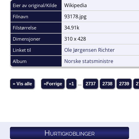
Wikipedia
Eier av original/Kilde
93178.jpg
Filnavn
34.91k
Filstørrelse
310 x 428
Dimensjoner
Ole Jørgensen Richter
Linket til
Norske statsministre
Album
» Vis alle
«Forrige
«1
...
2737
2738
2739
2
Hurtigkoblinger