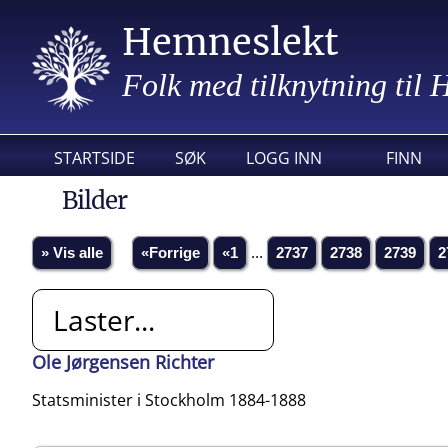
Hemneslekt
Folk med tilknytning til
STARTSIDE
SØK
LOGG INN
FINN
Bilder
» Vis alle
«Forrige
«1
...
2737
2738
2739
2
Laster...
Ole Jørgensen Richter
Statsminister i Stockholm 1884-1888