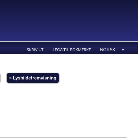
SKRIV UT
LEGG TIL BOKMERKE
» Lysbildefremvisning