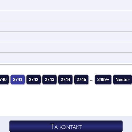
740
2741
2742
2743
2744
2745
...
3489»
Neste»
Ta kontakt