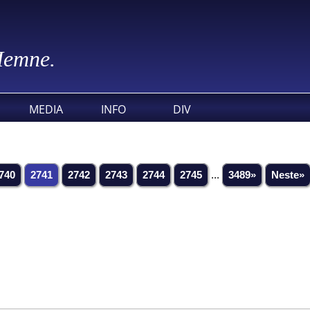
 Hemne.
MEDIA
INFO
DIV
740
2741
2742
2743
2744
2745
...
3489»
Neste»