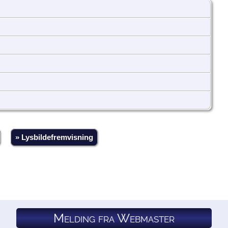
» Lysbildefremvisning
Melding fra Webmaster