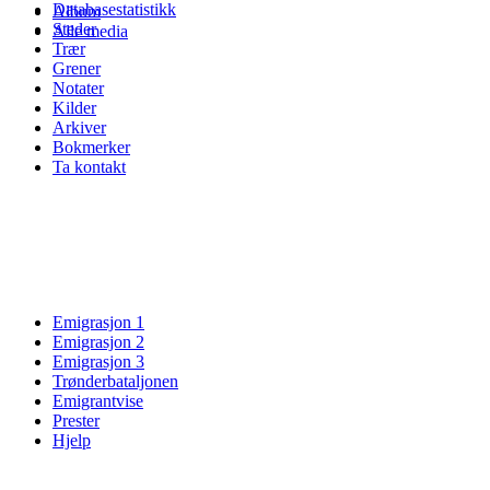
Databasestatistikk
Album
Steder
Alle media
Trær
Grener
Notater
Kilder
Arkiver
Bokmerker
Ta kontakt
Emigrasjon 1
Emigrasjon 2
Emigrasjon 3
Trønderbataljonen
Emigrantvise
Prester
Hjelp