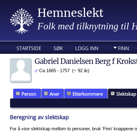
Hemneslekt
Folk med tilknytning til
STARTSIDE
SØK
LOGG INN
FINN
Gabriel Danielsen Berg f Kroks
Ca 1665 - 1757 (~ 92 år)
Person
Aner
Etterkommere
Slektskap
Beregning av slektskap
For å vise slektskap mellom to personer, bruk 'Finn' knappene nede