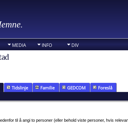
 Hemne.
MEDIA
INFO
DIV
tad
Tidslinje
Familie
GEDCOM
Foreslå
nfor til å angi to personer (eller behold viste personer, hvis relevant