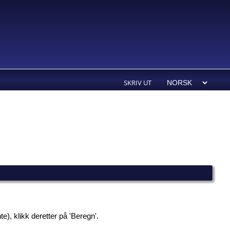
SKRIV UT
e), klikk deretter på 'Beregn'.