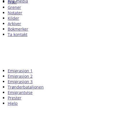
Alle media
Trær
Grener
Notater
Kilder
Arkiver
Bokmerker
Ta kontakt
Emigrasjon 1
Emigrasjon 2
Emigrasjon 3
Trønderbataljonen
Emigrantvise
Prester
Hjelp