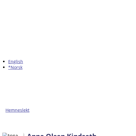
English
*Norsk
Hemneslekt
Folk med tilknytning til Hemne.