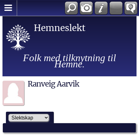
Hemneslekt
Folk med tilknytning til
Hemne.
Ranveig Aarvik