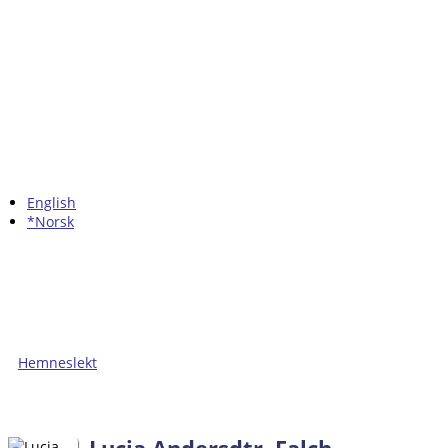
English
*Norsk
Hemneslekt
Folk med tilknytning til Hemne.