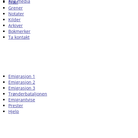
Alle media
Trær
Grener
Notater
Kilder
Arkiver
Bokmerker
Ta kontakt
Emigrasjon 1
Emigrasjon 2
Emigrasjon 3
Trønderbataljonen
Emigrantvise
Prester
Hjelp