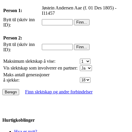
Jøstein Andersen Aae (f. 01 Des 1805) -
Person 1:
I11457
Bytt til (skriv inn
ID):
Person 2:
Bytt til (skriv inn
ID):
Maksimum slektskap å vise:
Vis slektskap som involverer en partner:
Maks antall generasjoner
å sjekke:
Finn slektskap og andre forbindelser
Hurtigkoblinger
Hva er nytt?