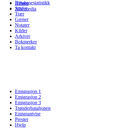
Databasestatistikk
Album
Steder
Alle media
Trær
Grener
Notater
Kilder
Arkiver
Bokmerker
Ta kontakt
Emigrasjon 1
Emigrasjon 2
Emigrasjon 3
Trønderbataljonen
Emigrantvise
Prester
Hjelp