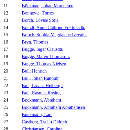
11
Böckman, Johan Marcussen
12
Bonnevie, Tørres
13
Borch, Lovise Sofia
14
Brandt, Anne Cathrine Fredriksdtr.
15
Brinch, Sophia Magdalene Iversdtr.
16
Bryn, Thomas
17
Bugge, Inger Clausdtr.
18
Bugge, Maren Thomasdtr.
19
Bugge, Thomas Nielsen
20
Bull, Henrich
21
Bull, Johan Randulf
22
Bull, Lovisa Heiberg f
23
Bull, Rasmus Rosing
24
Bøckmann, Abraham
25
Bøckmann, Abraham Abrahamsen
26
Bøckmann, Lars
27
Castberg, Tycho Didrich
28
Christiansen, Caroline