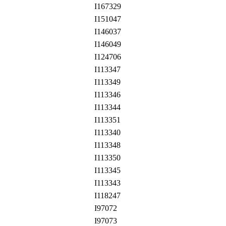
I167329
I151047
I146037
I146049
I124706
I113347
I113349
I113346
I113344
I113351
I113340
I113348
I113350
I113345
I113343
I118247
I97072
I97073