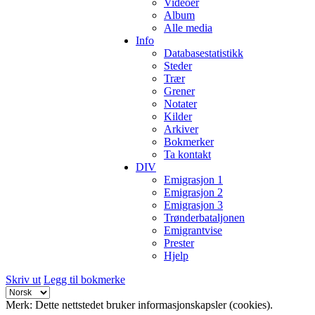
Videoer
Album
Alle media
Info
Databasestatistikk
Steder
Trær
Grener
Notater
Kilder
Arkiver
Bokmerker
Ta kontakt
DIV
Emigrasjon 1
Emigrasjon 2
Emigrasjon 3
Trønderbataljonen
Emigrantvise
Prester
Hjelp
Skriv ut
Legg til bokmerke
Merk: Dette nettstedet bruker informasjonskapsler (cookies).