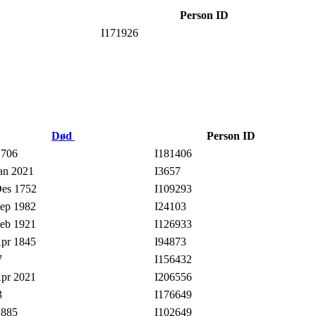
Person ID
I171926
Død
Person ID
1706
I181406
an 2021
I3657
es 1752
I109293
ep 1982
I24103
eb 1921
I126933
pr 1845
I94873
7
I156432
pr 2021
I206556
3
I176649
1885
I102649