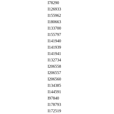
I78290
I126933
I155962
I180663
I133700
I155797
I141940
I141939
I141941
I132734
I206558
I206557
I206560
I134385
I144591
I97840
I178793
I172519