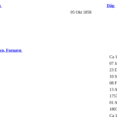
n
Dåp
05 Okt 1858
vn, Fornavn
Ca 
07 J
23 D
10 S
08 F
13 A
175
01 A
180
Ca 