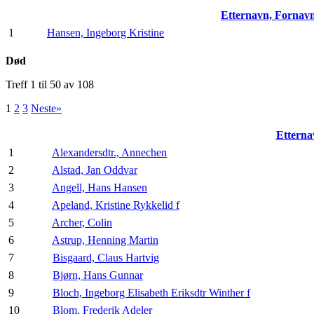
Etternavn, Fornav
1
Hansen, Ingeborg Kristine
Død
Treff 1 til 50 av 108
1
2
3
Neste»
Etterna
1
Alexandersdtr., Annechen
2
Alstad, Jan Oddvar
3
Angell, Hans Hansen
4
Apeland, Kristine Rykkelid f
5
Archer, Colin
6
Astrup, Henning Martin
7
Bisgaard, Claus Hartvig
8
Bjørn, Hans Gunnar
9
Bloch, Ingeborg Elisabeth Eriksdtr Winther f
10
Blom, Frederik Adeler