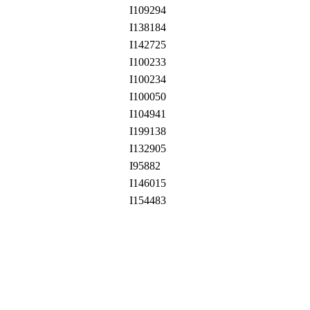
I109294
I138184
I142725
I100233
I100234
I100050
I104941
I199138
I132905
I95882
I146015
I154483