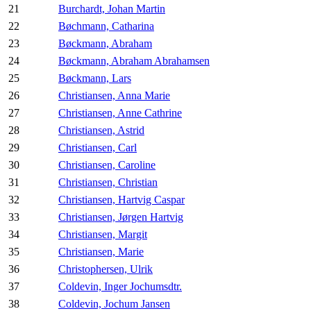
21
Burchardt, Johan Martin
22
Bøchmann, Catharina
23
Bøckmann, Abraham
24
Bøckmann, Abraham Abrahamsen
25
Bøckmann, Lars
26
Christiansen, Anna Marie
27
Christiansen, Anne Cathrine
28
Christiansen, Astrid
29
Christiansen, Carl
30
Christiansen, Caroline
31
Christiansen, Christian
32
Christiansen, Hartvig Caspar
33
Christiansen, Jørgen Hartvig
34
Christiansen, Margit
35
Christiansen, Marie
36
Christophersen, Ulrik
37
Coldevin, Inger Jochumsdtr.
38
Coldevin, Jochum Jansen