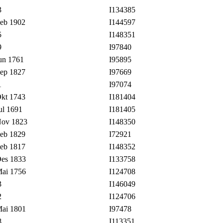
3
I134385
eb 1902
I144597
5
I148351
9
I97840
un 1761
I95895
ep 1827
I97669
1
I97074
kt 1743
I181404
ul 1691
I181405
ov 1823
I148350
eb 1829
I72921
eb 1817
I148352
es 1833
I133758
ai 1756
I124708
3
I146049
2
I124706
ai 1801
I97478
8
I113351