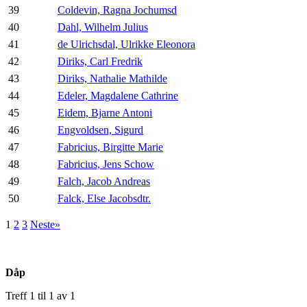
39
Coldevin, Ragna Jochumsd
40
Dahl, Wilhelm Julius
41
de Ulrichsdal, Ulrikke Eleonora
42
Diriks, Carl Fredrik
43
Diriks, Nathalie Mathilde
44
Edeler, Magdalene Cathrine
45
Eidem, Bjarne Antoni
46
Engvoldsen, Sigurd
47
Fabricius, Birgitte Marie
48
Fabricius, Jens Schow
49
Falch, Jacob Andreas
50
Falck, Else Jacobsdtr.
1
2
3
Neste»
Dåp
Treff 1 til 1 av 1