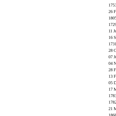
175
26 F
180
172
11 J
16 S
173
28 O
07 J
04 N
28 F
13 F
05 D
17 M
178
178
21 M
186