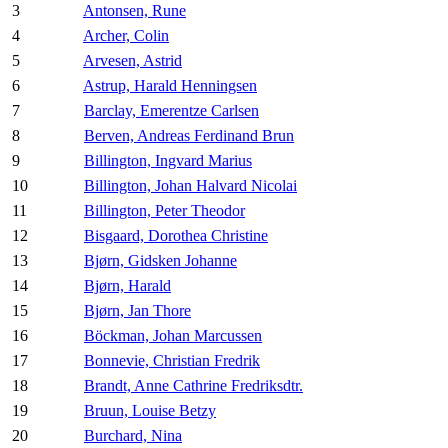
3
Antonsen, Rune
4
Archer, Colin
5
Arvesen, Astrid
6
Astrup, Harald Henningsen
7
Barclay, Emerentze Carlsen
8
Berven, Andreas Ferdinand Brun
9
Billington, Ingvard Marius
10
Billington, Johan Halvard Nicolai
11
Billington, Peter Theodor
12
Bisgaard, Dorothea Christine
13
Bjørn, Gidsken Johanne
14
Bjørn, Harald
15
Bjørn, Jan Thore
16
Böckman, Johan Marcussen
17
Bonnevie, Christian Fredrik
18
Brandt, Anne Cathrine Fredriksdtr.
19
Bruun, Louise Betzy
20
Burchard, Nina