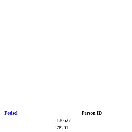
Fødsel
Person ID
I130527
I78291