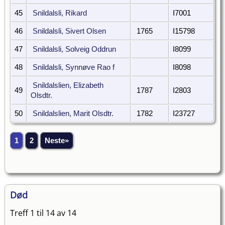
45
Snildalsli, Rikard
I7001
46
Snildalsli, Sivert Olsen
1765
I15798
47
Snildalsli, Solveig Oddrun
I8099
48
Snildalsli, Synnøve Rao f
I8098
Snildalslien, Elizabeth
49
1787
I2803
Olsdtr.
50
Snildalslien, Marit Olsdtr.
1782
I23727
1
2
Neste»
Død
Treff 1 til 14 av 14