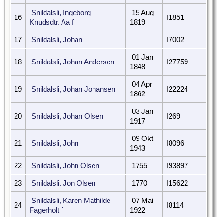
Snildalsli, Ingeborg
15 Aug
16
I1851
Knudsdtr. Aa f
1819
17
Snildalsli, Johan
I7002
01 Jan
18
Snildalsli, Johan Andersen
I27759
1848
04 Apr
19
Snildalsli, Johan Johansen
I22224
1862
03 Jan
20
Snildalsli, Johan Olsen
I269
1917
09 Okt
21
Snildalsli, John
I8096
1943
22
Snildalsli, John Olsen
1755
I93897
23
Snildalsli, Jon Olsen
1770
I15622
Snildalsli, Karen Mathilde
07 Mai
24
I8114
Fagerholt f
1922