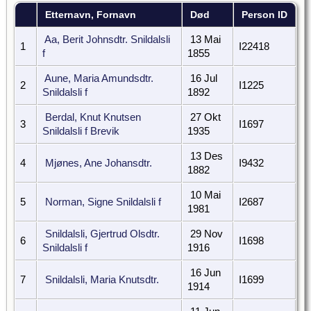
Etternavn, Fornavn
Død
Person ID
Aa, Berit Johnsdtr. Snildalsli
13 Mai
1
I22418
f
1855
Aune, Maria Amundsdtr.
16 Jul
2
I1225
Snildalsli f
1892
Berdal, Knut Knutsen
27 Okt
3
I1697
Snildalsli f Brevik
1935
13 Des
4
Mjønes, Ane Johansdtr.
I9432
1882
10 Mai
5
Norman, Signe Snildalsli f
I2687
1981
Snildalsli, Gjertrud Olsdtr.
29 Nov
6
I1698
Snildalsli f
1916
16 Jun
7
Snildalsli, Maria Knutsdtr.
I1699
1914