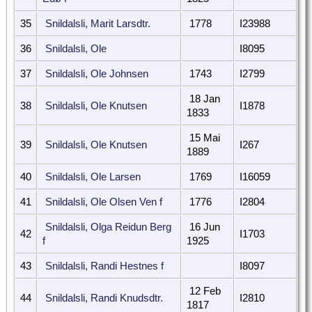
35
Snildalsli, Marit Larsdtr.
1778
I23988
36
Snildalsli, Ole
I8095
37
Snildalsli, Ole Johnsen
1743
I2799
18 Jan
38
Snildalsli, Ole Knutsen
I1878
1833
15 Mai
39
Snildalsli, Ole Knutsen
I267
1889
40
Snildalsli, Ole Larsen
1769
I16059
41
Snildalsli, Ole Olsen Ven f
1776
I2804
Snildalsli, Olga Reidun Berg
16 Jun
42
I1703
f
1925
43
Snildalsli, Randi Hestnes f
I8097
12 Feb
44
Snildalsli, Randi Knudsdtr.
I2810
1817