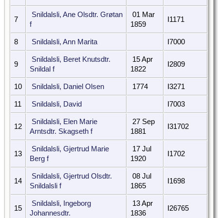
Snildalsli, Ane Olsdtr. Grøtan
01 Mar
7
I1171
f
1859
8
Snildalsli, Ann Marita
I7000
Snildalsli, Beret Knutsdtr.
15 Apr
9
I2809
Snildal f
1822
10
Snildalsli, Daniel Olsen
1774
I3271
11
Snildalsli, David
I7003
Snildalsli, Elen Marie
27 Sep
12
I31702
Arntsdtr. Skagseth f
1881
Snildalsli, Gjertrud Marie
17 Jul
13
I1702
Berg f
1920
Snildalsli, Gjertrud Olsdtr.
08 Jul
14
I1698
Snildalsli f
1865
Snildalsli, Ingeborg
13 Apr
15
I26765
Johannesdtr.
1836