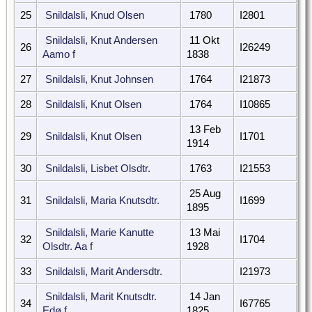
25
Snildalsli, Knud Olsen
1780
I2801
Snildalsli, Knut Andersen
11 Okt
26
I26249
Aamo f
1838
27
Snildalsli, Knut Johnsen
1764
I21873
28
Snildalsli, Knut Olsen
1764
I10865
13 Feb
29
Snildalsli, Knut Olsen
I1701
1914
30
Snildalsli, Lisbet Olsdtr.
1763
I21553
25 Aug
31
Snildalsli, Maria Knutsdtr.
I1699
1895
Snildalsli, Marie Kanutte
13 Mai
32
I1704
Olsdtr. Aa f
1928
33
Snildalsli, Marit Andersdtr.
I21973
Snildalsli, Marit Knutsdtr.
14 Jan
34
I67765
Edø f
1825