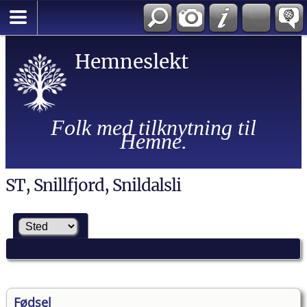
Hemneslekt
Folk med tilknytning til
Hemne.
ST, Snillfjord, Snildalsli
Fødsel