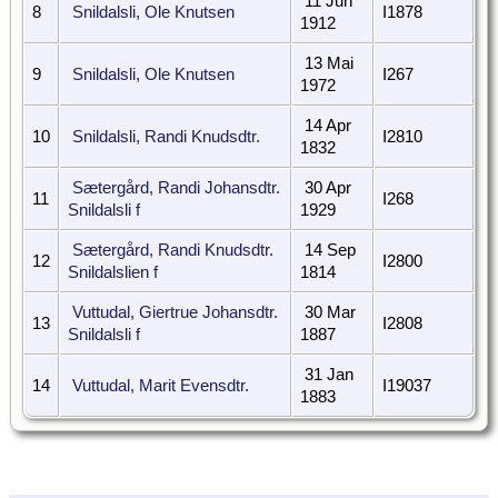
11 Jun
8
Snildalsli, Ole Knutsen
I1878
1912
13 Mai
9
Snildalsli, Ole Knutsen
I267
1972
14 Apr
10
Snildalsli, Randi Knudsdtr.
I2810
1832
Sætergård, Randi Johansdtr.
30 Apr
11
I268
Snildalsli f
1929
Sætergård, Randi Knudsdtr.
14 Sep
12
I2800
Snildalslien f
1814
Vuttudal, Giertrue Johansdtr.
30 Mar
13
I2808
Snildalsli f
1887
31 Jan
14
Vuttudal, Marit Evensdtr.
I19037
1883