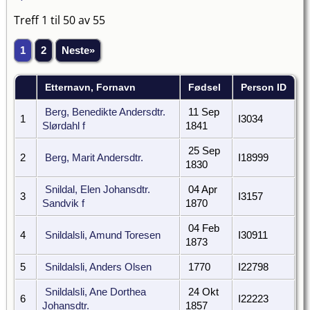
Treff 1 til 50 av 55
1
2
Neste»
Etternavn, Fornavn
Fødsel
Person ID
Berg, Benedikte Andersdtr.
11 Sep
1
I3034
Slørdahl f
1841
25 Sep
2
Berg, Marit Andersdtr.
I18999
1830
Snildal, Elen Johansdtr.
04 Apr
3
I3157
Sandvik f
1870
04 Feb
4
Snildalsli, Amund Toresen
I30911
1873
5
Snildalsli, Anders Olsen
1770
I22798
Snildalsli, Ane Dorthea
24 Okt
6
I22223
Johansdtr.
1857