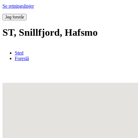
Se retningslinjer
Jeg forstår
ST, Snillfjord, Hafsmo
Sted
Foreslå