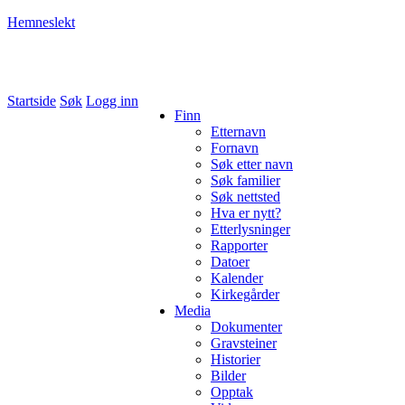
Hemneslekt
Folk med tilknytning til Hemne.
Startside
Søk
Logg inn
Finn
Etternavn
Fornavn
Søk etter navn
Søk familier
Søk nettsted
Hva er nytt?
Etterlysninger
Rapporter
Datoer
Kalender
Kirkegårder
Media
Dokumenter
Gravsteiner
Historier
Bilder
Opptak