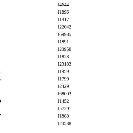
I4644
I1896
I1917
I22042
I69985
I1891
I23958
I1828
I23183
4
I1959
6
I1799
I2429
I68003
0
I1452
I57291
7
I1888
I23538