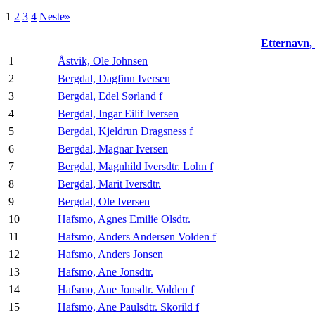
1
2
3
4
Neste»
Etternavn
1
Åstvik, Ole Johnsen
2
Bergdal, Dagfinn Iversen
3
Bergdal, Edel Sørland f
4
Bergdal, Ingar Eilif Iversen
5
Bergdal, Kjeldrun Dragsness f
6
Bergdal, Magnar Iversen
7
Bergdal, Magnhild Iversdtr. Lohn f
8
Bergdal, Marit Iversdtr.
9
Bergdal, Ole Iversen
10
Hafsmo, Agnes Emilie Olsdtr.
11
Hafsmo, Anders Andersen Volden f
12
Hafsmo, Anders Jonsen
13
Hafsmo, Ane Jonsdtr.
14
Hafsmo, Ane Jonsdtr. Volden f
15
Hafsmo, Ane Paulsdtr. Skorild f