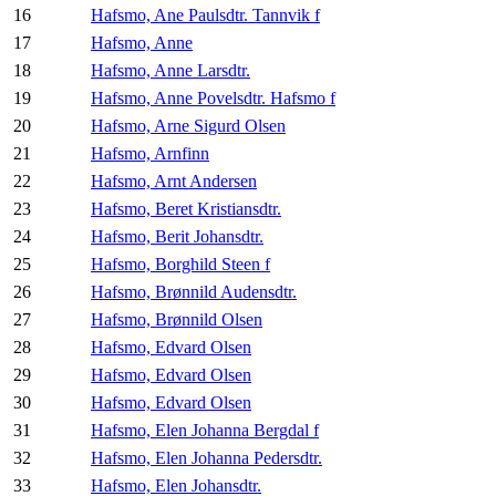
16
Hafsmo, Ane Paulsdtr. Tannvik f
17
Hafsmo, Anne
18
Hafsmo, Anne Larsdtr.
19
Hafsmo, Anne Povelsdtr. Hafsmo f
20
Hafsmo, Arne Sigurd Olsen
21
Hafsmo, Arnfinn
22
Hafsmo, Arnt Andersen
23
Hafsmo, Beret Kristiansdtr.
24
Hafsmo, Berit Johansdtr.
25
Hafsmo, Borghild Steen f
26
Hafsmo, Brønnild Audensdtr.
27
Hafsmo, Brønnild Olsen
28
Hafsmo, Edvard Olsen
29
Hafsmo, Edvard Olsen
30
Hafsmo, Edvard Olsen
31
Hafsmo, Elen Johanna Bergdal f
32
Hafsmo, Elen Johanna Pedersdtr.
33
Hafsmo, Elen Johansdtr.