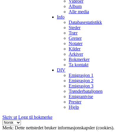
Videoer
Album
Alle media
Info
Databasestatistikk
Steder
Trær
Grener
Notater
Kilder
Arkiver
Bokmerker
Ta kontakt
DIV
Emigrasjon 1
Emigrasjon 2
Emigrasjon 3
Trønderbataljonen
Emigrantvise
Prester
Hjelp
Skriv ut
Legg til bokmerke
Merk: Dette nettstedet bruker informasjonskapsler (cookies).