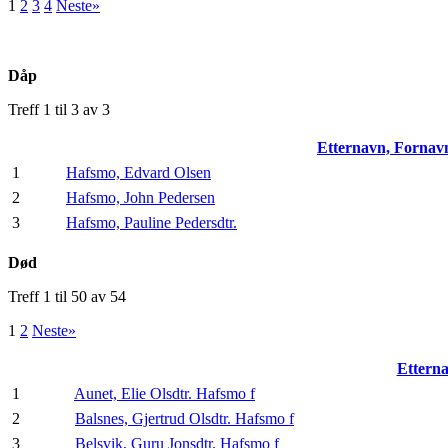
1
2
3
4
Neste»
Dåp
Treff 1 til 3 av 3
Etternavn, Forna
1
Hafsmo, Edvard Olsen
2
Hafsmo, John Pedersen
3
Hafsmo, Pauline Pedersdtr.
Død
Treff 1 til 50 av 54
1
2
Neste»
Ettern
1
Aunet, Elie Olsdtr. Hafsmo f
2
Balsnes, Gjertrud Olsdtr. Hafsmo f
3
Belsvik, Guru Jonsdtr. Hafsmo f