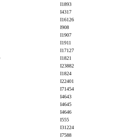
I1893
I4317
I16126
I908
I1907
I1911
I17127
0
I1821
I23882
I1824
I22401
I71454
I4643
I4645
I4646
I555
I31224
I7588