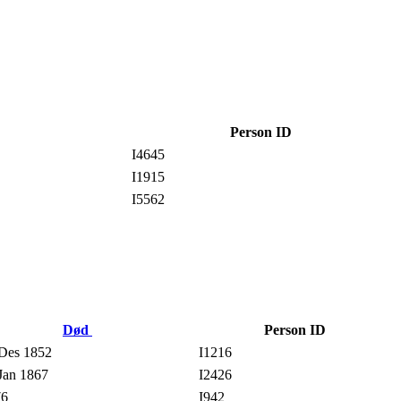
Person ID
I4645
I1915
I5562
Død
Person ID
Des 1852
I1216
Jan 1867
I2426
6
I942