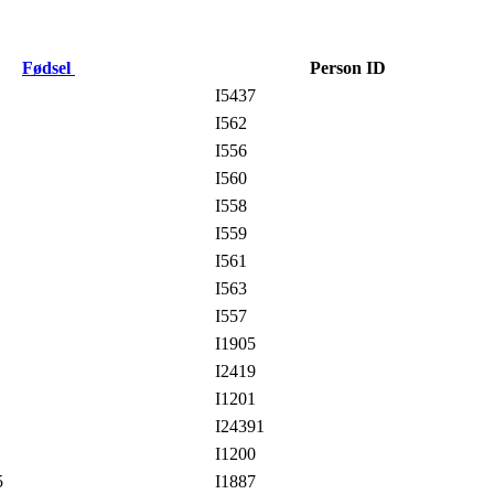
Fødsel
Person ID
I5437
I562
I556
I560
I558
I559
I561
I563
I557
I1905
I2419
I1201
I24391
I1200
5
I1887