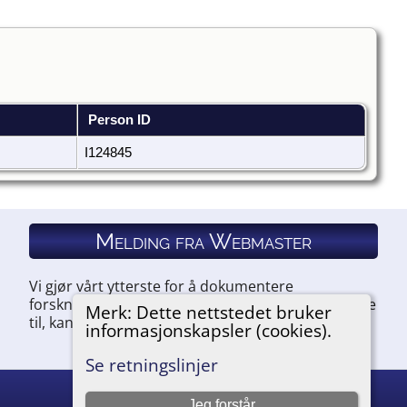
Person ID
I124845
Melding fra Webmaster
Vi gjør vårt ytterste for å dokumentere
forskningen vår. Hvis du har noe du ønsker å legge
Merk: Dette nettstedet bruker
til, kan du kontakte oss.
informasjonskapsler (cookies).
Se retningslinjer
Jeg forstår