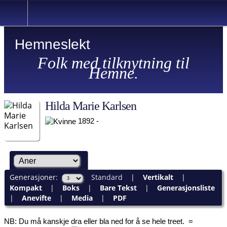
Hemneslekt
Folk med tilknytning til
Hemne.
Hilda Marie Karlsen
1892 -
Generasjoner:
Standard
|
Vertikalt
|
Kompakt
|
Boks
|
Bare Tekst
|
Generasjonsliste
|
Anevifte
|
Media
|
PDF
NB: Du må kanskje dra eller bla ned for å se hele treet.
=