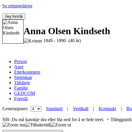
Se retningslinjer
Jeg forstår
Anna Olsen Kindseth
1849 - 1890 (40 år)
Person
Aner
Etterkommere
Slektskap
Tidslinje
Familie
GEDCOM
Foreslå
Generasjoner:
Standard
|
Vertikalt
|
Kompakt
|
Bo
NB: Du må kanskje dra eller bla ned for å se hele treet.
= Tilleggsin