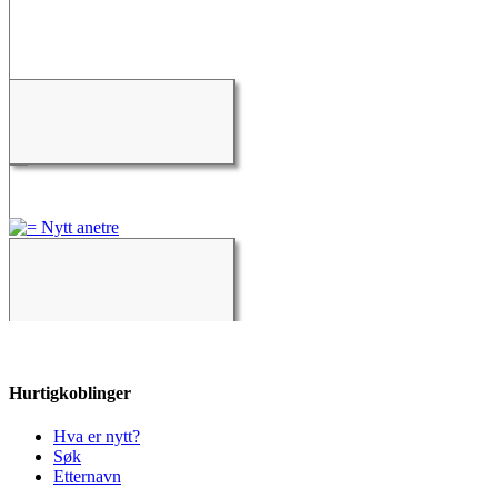
Hurtigkoblinger
Hva er nytt?
Søk
Etternavn