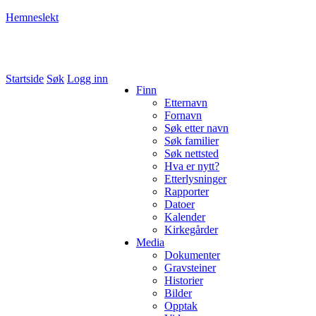
Hemneslekt
Folk med tilknytning til Hemne.
Startside
Søk
Logg inn
Finn
Etternavn
Fornavn
Søk etter navn
Søk familier
Søk nettsted
Hva er nytt?
Etterlysninger
Rapporter
Datoer
Kalender
Kirkegårder
Media
Dokumenter
Gravsteiner
Historier
Bilder
Opptak