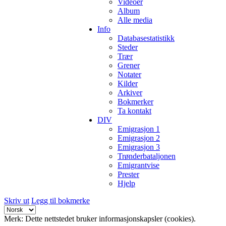
Videoer
Album
Alle media
Info
Databasestatistikk
Steder
Trær
Grener
Notater
Kilder
Arkiver
Bokmerker
Ta kontakt
DIV
Emigrasjon 1
Emigrasjon 2
Emigrasjon 3
Trønderbataljonen
Emigrantvise
Prester
Hjelp
Skriv ut
Legg til bokmerke
Merk: Dette nettstedet bruker informasjonskapsler (cookies).