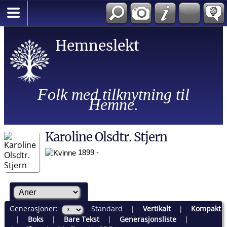
Hemneslekt
Folk med tilknytning til
Hemne.
Karoline Olsdtr. Stjern
1899 -
Generasjoner:
Standard
|
Vertikalt
|
Kompakt
|
Boks
|
Bare Tekst
|
Generasjonsliste
|