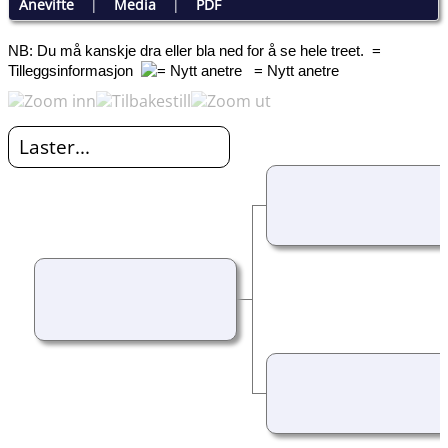
Anevifte
|
Media
|
PDF
NB: Du må kanskje dra eller bla ned for å se hele treet.
=
Tilleggsinformasjon
= Nytt anetre
Laster...