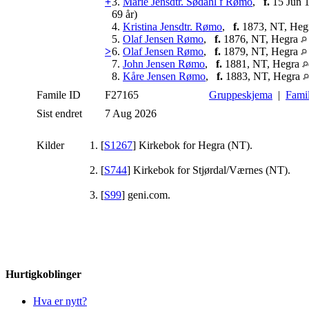
+
3.
Marie Jensdtr. Sødahl f Rømo
,
f.
15 Jun 
69 år)
4.
Kristina Jensdtr. Rømo
,
f.
1873, NT, Heg
5.
Olaf Jensen Rømo
,
f.
1876, NT, Hegra
>
6.
Olaf Jensen Rømo
,
f.
1879, NT, Hegra
7.
John Jensen Rømo
,
f.
1881, NT, Hegra
8.
Kåre Jensen Rømo
,
f.
1883, NT, Hegra
Famile ID
F27165
Gruppeskjema
|
Fami
Sist endret
7 Aug 2026
Kilder
[
S1267
] Kirkebok for Hegra (NT).
[
S744
] Kirkebok for Stjørdal/Værnes (NT).
[
S99
] geni.com.
Hurtigkoblinger
Hva er nytt?