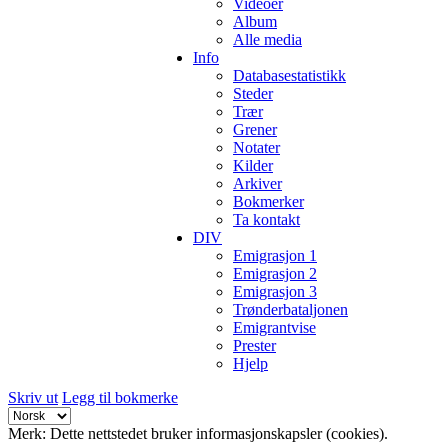
Videoer
Album
Alle media
Info
Databasestatistikk
Steder
Trær
Grener
Notater
Kilder
Arkiver
Bokmerker
Ta kontakt
DIV
Emigrasjon 1
Emigrasjon 2
Emigrasjon 3
Trønderbataljonen
Emigrantvise
Prester
Hjelp
Skriv ut
Legg til bokmerke
Merk: Dette nettstedet bruker informasjonskapsler (cookies).