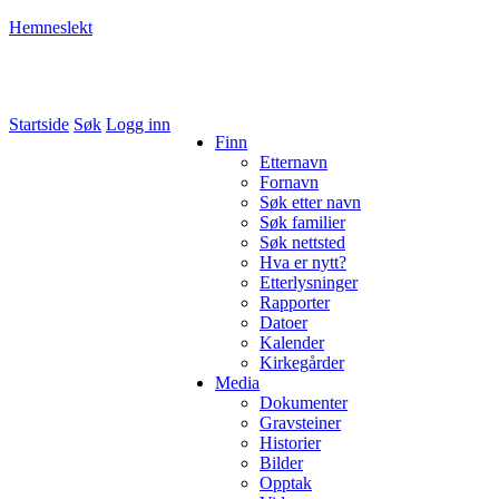
Hemneslekt
Folk med tilknytning til Hemne.
Startside
Søk
Logg inn
Finn
Etternavn
Fornavn
Søk etter navn
Søk familier
Søk nettsted
Hva er nytt?
Etterlysninger
Rapporter
Datoer
Kalender
Kirkegårder
Media
Dokumenter
Gravsteiner
Historier
Bilder
Opptak