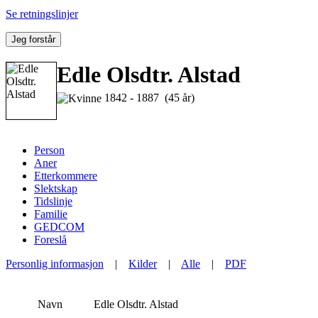
Se retningslinjer
Jeg forstår
Edle Olsdtr. Alstad
1842 - 1887 (45 år)
Person
Aner
Etterkommere
Slektskap
Tidslinje
Familie
GEDCOM
Foreslå
Personlig informasjon
|
Kilder
|
Alle
|
PDF
Navn
Edle Olsdtr.
Alstad