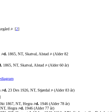
rkegård
[
2
]
d
d.
1865, NT, Skatval, Alstad
(Alder 82
d.
1865, NT, Skatval, Alstad
(Alder 60 år)
ediagram
a
d.
23 Des 1926, NT, Stjørdal
(Alder 83 år)
]
kt 1867, NT, Hegra
d.
1946 (Alder 78 år)
 NT, Hegra
d.
1946 (Alder 77 år)