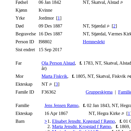
Fødsel
06 Jan 1842
NT, Skatval, Alstad
Kjønn
Kvinne
Yrke
Jordmor [
1
]
Død
09 Des 1887
NT, Stjørdal
[
2
]
Begravelse
16 Des 1887
NT, Stjørdal, Værnes Ki
Person ID
I98802
Hemneslekt
Sist endret
15 Sep 2017
Far
Ola Person Alstad
,
f.
1783, NT, Skatval, Alsta
år)
Mor
Marta Fiskvik
,
f.
1805, NT, Skatval, Fiskvik
Ekteskap
NT
[
3
]
Famile ID
F36362
Gruppeskjema
|
Famili
Familie
Jens Jensen Rømo
,
f.
02 Jan 1843, NT, Hegr
Ekteskap
16 Apr 1867
NT, Hegra Kirke
[
1
Barn
>
1.
Elisabet Jensdtr. Krøgstad f Rømo
,
f.
01 O
2.
Marta Jensdtr. Krogstad f Rømo
,
f.
1869,