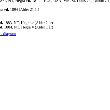
1871, NT, Hegra
d.
18 Jun 1940, USA, MN, St. Louis Co, Duluth
(
ra
d.
1894 (Alder 21 år)
d.
1883, NT, Hegra
(Alder 2 år)
d.
1884, NT, Hegra
(Alder 1 år)
liediagram