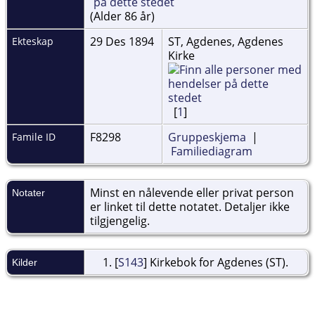
(Alder 86 år)
29 Des 1894
ST, Agdenes, Agdenes
Ekteskap
Kirke
[
1
]
F8298
Gruppeskjema
|
Famile ID
Familiediagram
Minst en nålevende eller privat person
Notater
er linket til dette notatet. Detaljer ikke
tilgjengelig.
[
S143
] Kirkebok for Agdenes (ST).
Kilder