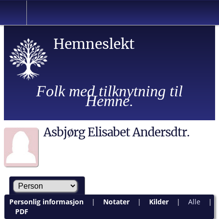
Hemneslekt
Folk med tilknytning til
Hemne.
Asbjørg Elisabet Andersdtr.
Personlig informasjon
|
Notater
|
Kilder
|
Alle
|
PDF