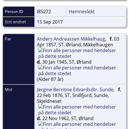
I85272
Hemneslekt
Person ID
15 Sep 2017
Sist endret
Anders Andreassen Mikkelhaug
,
f.
03
Far
Apr 1857, ST, Ørland, Mikkelhaugen
d.
30 Jan 1945, ST, Ørland
(Alder 87 år)
Jørgine Berntine Edvardsdtr. Sunde
,
f.
Mor
22 Feb 1876, ST, Snillfjord, Sunde,
Skjeldneset
d.
22 Nov 1962, ST, Ørland