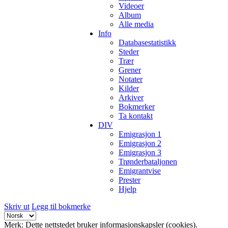
Videoer
Album
Alle media
Info
Databasestatistikk
Steder
Trær
Grener
Notater
Kilder
Arkiver
Bokmerker
Ta kontakt
DIV
Emigrasjon 1
Emigrasjon 2
Emigrasjon 3
Trønderbataljonen
Emigrantvise
Prester
Hjelp
Skriv ut
Legg til bokmerke
Merk: Dette nettstedet bruker informasjonskapsler (cookies).