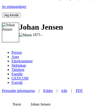
Se retningslinjer
Jeg forstår
Johan Jensen
1875 -
Person
Aner
Etterkommere
Slektskap
Tidslinje
Familie
GEDCOM
Foreslå
Personlig informasjon
|
Kilder
|
Alle
|
PDF
Navn
Johan
Jensen