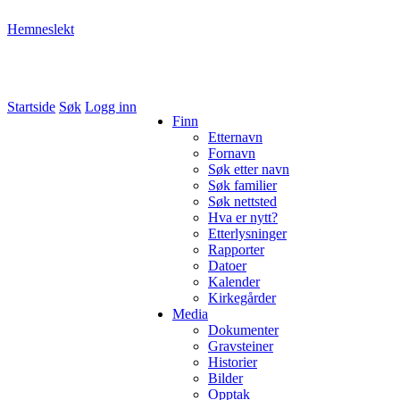
Hemneslekt
Folk med tilknytning til Hemne.
Startside
Søk
Logg inn
Finn
Etternavn
Fornavn
Søk etter navn
Søk familier
Søk nettsted
Hva er nytt?
Etterlysninger
Rapporter
Datoer
Kalender
Kirkegårder
Media
Dokumenter
Gravsteiner
Historier
Bilder
Opptak