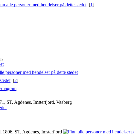
[
1
]
us
[
2
]
ediagram
1, ST, Agdenes, Imsterfjord, Vaaberg
 1896, ST, Agdenes, Imsterfjord