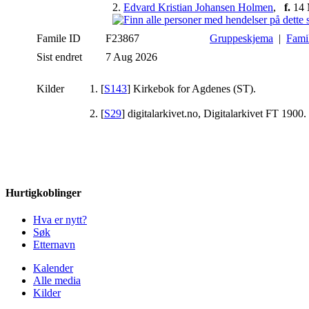
2.
Edvard Kristian Johansen Holmen
,
f.
14 
Famile ID
F23867
Gruppeskjema
|
Fami
Sist endret
7 Aug 2026
Kilder
[
S143
] Kirkebok for Agdenes (ST).
[
S29
] digitalarkivet.no, Digitalarkivet FT 1900.
Hurtigkoblinger
Hva er nytt?
Søk
Etternavn
Kalender
Alle media
Kilder