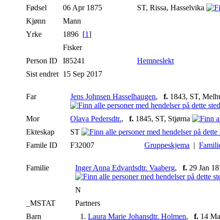
Fødsel
06 Apr 1875
ST, Rissa, Hasselvika
Kjønn
Mann
Yrke
1896 [
1
]
Fisker
Person ID
I85241
Hemneslekt
Sist endret
15 Sep 2017
Far
Jens Johnsen Hasselhaugen
,
f.
1843, ST, Melh
Mor
Olava Pedersdtr.
,
f.
1845, ST, Stjørna
Ekteskap
ST
Famile ID
F32007
Gruppeskjema
|
Famili
Familie
Inger Anna Edvardsdtr. Vaaberg
,
f.
29 Jan 187
N
_MSTAT
Partners
Barn
1.
Laura Marie Johansdtr. Holmen
,
f.
14 Mai