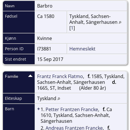
Barbro
Navn
Ca 1580
Tyskland, Sachsen-
Fødsel
Anhalt, Sängerhausen
[
1
]
Kvinne
Kjønn
I73881
Hemneslekt
Person ID
15 Sep 2017
Sist endret
Frantz Franck Flatmo
,
f.
1585, Tyskland,
Familie
Sachsen-Anhalt, Sängerhausen
d.
1665, ST, Indset
(Alder 80 år)
Tyskland
Ekteskap
+
Barn
1.
Petter Frantzen Francke
,
f.
Ca
1610, Tyskland, Sachsen-Anhalt,
Sängerhausen
2.
Andreas Frantzen Francke
,
f.