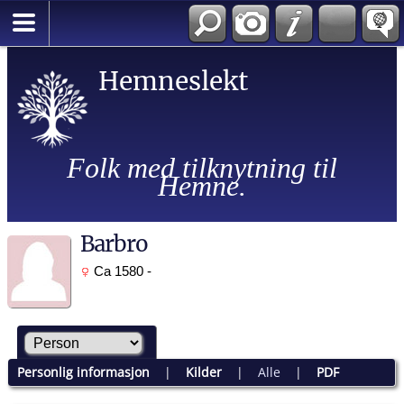
Hemneslekt
Folk med tilknytning til
Hemne.
Barbro
Ca 1580 -
Personlig informasjon
|
Kilder
|
Alle
|
PDF