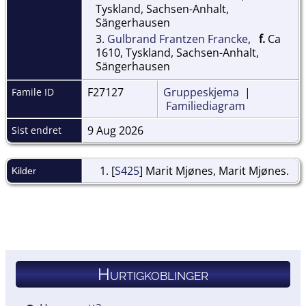
Tyskland, Sachsen-Anhalt,
Sängerhausen
3.
Gulbrand Frantzen Francke
,
f.
Ca
1610, Tyskland, Sachsen-Anhalt,
Sängerhausen
F27127
Gruppeskjema
|
Famile ID
Familiediagram
9 Aug 2026
Sist endret
[
S425
] Marit Mjønes, Marit Mjønes.
Kilder
Hurtigkoblinger