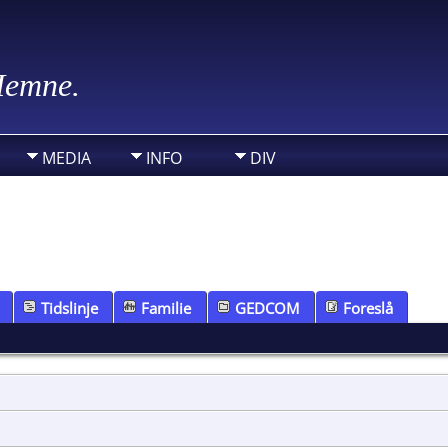
 Hemne.
MEDIA
INFO
DIV
Tidslinje
Familie
GEDCOM
Foreslå