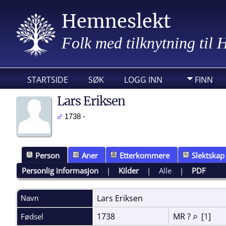
Hemneslekt
Folk med tilknytning til
STARTSIDE
SØK
LOGG INN
FINN
Lars Eriksen
1738 -
Person
Aner
Etterkommere
Slektskap
Personlig informasjon
|
Kilder
|
Alle
|
PDF
Lars
Eriksen
Navn
1738
MR ?
[
1
]
Fødsel