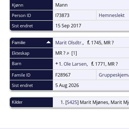
Mann
Kjønn
I73873
Hemneslekt
Person ID
15 Sep 2017
Sist endret
Marit Olsdtr.
,
f.
1745, MR ?
Familie
MR ?
[
1
]
Ekteskap
+
Barn
1.
Ole Larsen
,
f.
1771, MR ?
F28967
Gruppeskjem
Famile ID
5 Aug 2026
Sist endret
[
S425
] Marit Mjønes, Marit M
Kilder