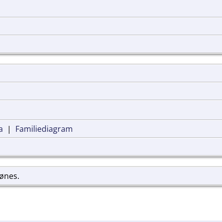
a
|
Familiediagram
jønes.