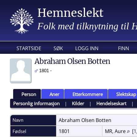
Hemneslekt
Folk med tilknytning til
STARTSIDE
SØK
LOGG INN
FINN
Abraham Olsen Botten
1801 -
Person
Aner
Etterkommere
Slektskap
Personlig informasjon
|
Kilder
|
Hendelseskart
Abraham Olsen
Botten
Navn
1801
MR, Aure
[
1
Fødsel