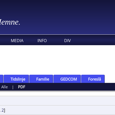
 Hemne.
MEDIA
INFO
DIV
Tidslinje
Familie
GEDCOM
Foreslå
|
Alle
|
PDF
,
2
]