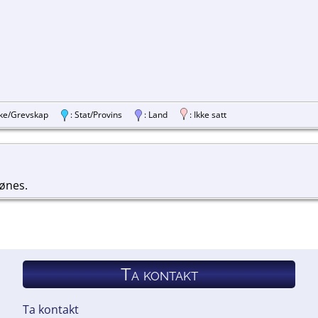
ylke/Grevskap
: Stat/Provins
: Land
: Ikke satt
jønes.
Ta kontakt
Ta kontakt