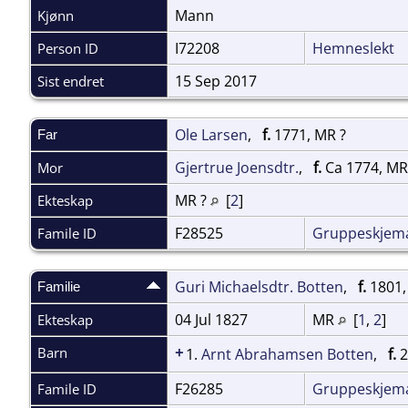
Mann
Kjønn
I72208
Hemneslekt
Person ID
15 Sep 2017
Sist endret
Ole Larsen
,
f.
1771, MR ?
Far
Gjertrue Joensdtr.
,
f.
Ca 1774, MR
Mor
MR ?
[
2
]
Ekteskap
F28525
Gruppeskjem
Famile ID
Guri Michaelsdtr. Botten
,
f.
1801,
Familie
04 Jul 1827
MR
[
1
,
2
]
Ekteskap
+
Barn
1.
Arnt Abrahamsen Botten
,
f.
2
F26285
Gruppeskjem
Famile ID