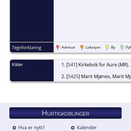
Tegnforklaring
: Adresse
: Lokasjon
: By
: F
[
S41
] Kirkebok for Aure (MR).
Kilder
[
S425
] Marit Mjønes, Marit M
Hurtigkoblinger
Hva er nytt?
Kalender