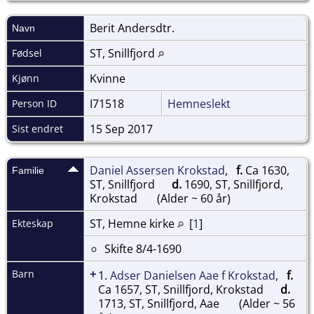
Berit
Andersdtr.
Navn
ST, Snillfjord
Fødsel
Kvinne
Kjønn
I71518
Hemneslekt
Person ID
15 Sep 2017
Sist endret
Daniel Assersen Krokstad
,
f.
Ca 1630,
Familie
ST, Snillfjord
d.
1690, ST, Snillfjord,
Krokstad
(Alder ~ 60 år)
ST, Hemne kirke
[
1
]
Ekteskap
Skifte 8/4-1690
+
Barn
1.
Adser Danielsen Aae f Krokstad
,
f.
Ca 1657, ST, Snillfjord, Krokstad
d.
1713, ST, Snillfjord, Aae
(Alder ~ 56