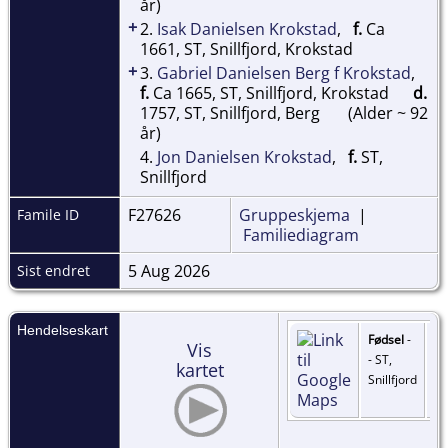
år)
+
2.
Isak Danielsen Krokstad
,
f.
Ca
1661, ST, Snillfjord, Krokstad
+
3.
Gabriel Danielsen Berg f Krokstad
,
f.
Ca 1665, ST, Snillfjord, Krokstad
d.
1757, ST, Snillfjord, Berg
(Alder ~ 92
år)
4.
Jon Danielsen Krokstad
,
f.
ST,
Snillfjord
F27626
Gruppeskjema
|
Famile ID
Familiediagram
5 Aug 2026
Sist endret
Hendelseskart
Fødsel
-
Vis
- ST,
kartet
Snillfjord