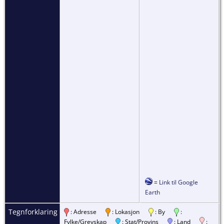
=
Link til Google
Earth
Tegnforklaring
: Adresse
: Lokasjon
: By
:
Fylke/Grevskap
: Stat/Provins
: Land
: