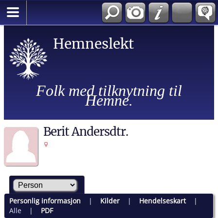
Hemneslekt
Folk med tilknytning til
Hemne.
Berit Andersdtr.
Personlig informasjon
|
Kilder
|
Hendelseskart
|
Alle
|
PDF