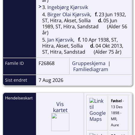
>
3.
Ingebjørg Kjørsvik
4.
Birger Olai Kjørsvik
,
f.
23 Jun 1932,
ST, Hitra, Akset, Sollia
d.
05 Jun
1989, ST, Hitra, Sandstad
(Alder 56
år)
5.
Jan Kjørsvik
,
f.
10 Apr 1938, ST,
Hitra, Akset, Sollia
d.
04 Okt 2013,
ST, Hitra, Sandstad
(Alder 75 år)
F26868
Gruppeskjema
|
Famile ID
Familiediagram
7 Aug 2026
Sist endret
Hendelseskart
Fødsel
-
Vis
13 Des
kartet
1898 -
MR,
Aure