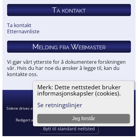
Ta kontakt
Ta kontakt
Etternavnliste
Melding fra Webmaster
Vi gjør vårt ytterste for å dokumentere forskningen
vår. Hvis du har noe du ønsker å legge til, kan du
kontakte oss.
Merk: Dette nettstedet bruker
informasjonskapsler (cookies).
Hemneslekt
©
2026
Se retningslinjer
Sidene drives av
The Next Generation of Genealogy Sitebuilding
v. 15.0.5,
skrevet av Darrin Lythgoe © 2001-2026.
Jeg forstår
Redigert av
Agnar Merkesnes
. |
Retningslinjer for personvern
.
Bytt til standard nettsted