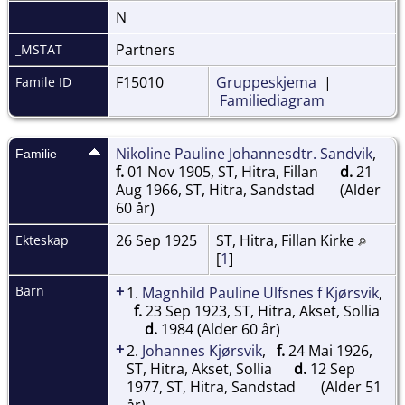
N
Partners
_MSTAT
F15010
Gruppeskjema
|
Famile ID
Familiediagram
Nikoline Pauline Johannesdtr. Sandvik
,
Familie
f.
01 Nov 1905, ST, Hitra, Fillan
d.
21
Aug 1966, ST, Hitra, Sandstad
(Alder
60 år)
26 Sep 1925
ST, Hitra, Fillan Kirke
Ekteskap
[
1
]
+
Barn
1.
Magnhild Pauline Ulfsnes f Kjørsvik
,
f.
23 Sep 1923, ST, Hitra, Akset, Sollia
d.
1984 (Alder 60 år)
+
2.
Johannes Kjørsvik
,
f.
24 Mai 1926,
ST, Hitra, Akset, Sollia
d.
12 Sep
1977, ST, Hitra, Sandstad
(Alder 51
år)