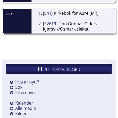
[
S41
] Kirkebok for Aure (MR).
Kilder
[
S2619
] Finn Gunnar Oldervik,
Kjørsvik/Osmark slekta.
Hurtigkoblinger
Hva er nytt?
Søk
Etternavn
Kalender
Alle media
Kilder