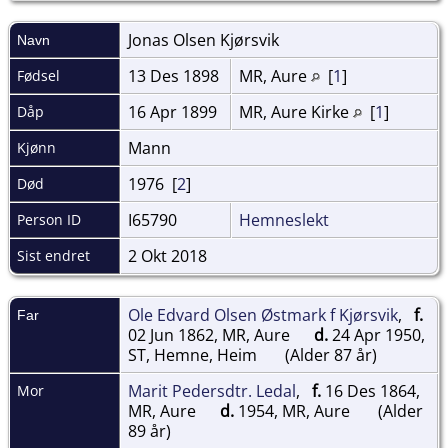
Jonas Olsen
Kjørsvik
Navn
13 Des 1898
MR, Aure
[
1
]
Fødsel
16 Apr 1899
MR, Aure Kirke
[
1
]
Dåp
Mann
Kjønn
1976 [
2
]
Død
I65790
Hemneslekt
Person ID
2 Okt 2018
Sist endret
Ole Edvard Olsen Østmark f Kjørsvik
,
f.
Far
02 Jun 1862, MR, Aure
d.
24 Apr 1950,
ST, Hemne, Heim
(Alder 87 år)
Marit Pedersdtr. Ledal
,
f.
16 Des 1864,
Mor
MR, Aure
d.
1954, MR, Aure
(Alder
89 år)