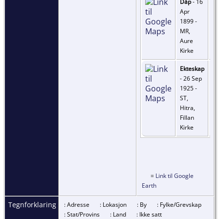
Dåp
- 16
Apr
1899 -
MR,
Aure
Kirke
Ekteskap
- 26 Sep
1925 -
ST,
Hitra,
Fillan
Kirke
=
Link til Google
Earth
Tegnforklaring
: Adresse
: Lokasjon
: By
: Fylke/Grevskap
: Stat/Provins
: Land
: Ikke satt