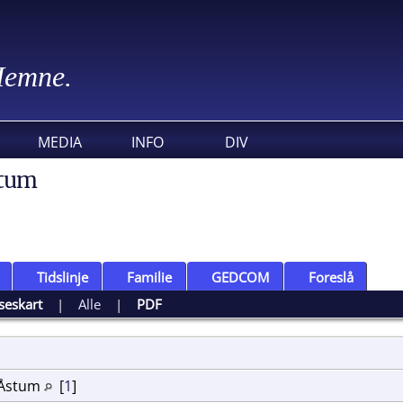
 Hemne.
MEDIA
INFO
DIV
stum
Tidslinje
Familie
GEDCOM
Foreslå
seskart
|
Alle
|
PDF
m
, Åstum
[
1
]