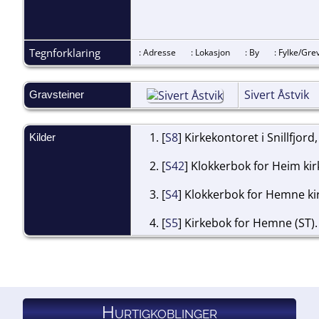
Tegnforklaring
: Adresse
: Lokasjon
: By
: Fylke/G
Sivert Åstvik
Gravsteiner
[
S8
] Kirkekontoret i Snillfjord
Kilder
[
S42
] Klokkerbok for Heim kirk
[
S4
] Klokkerbok for Hemne kir
[
S5
] Kirkebok for Hemne (ST).
Hurtigkoblinger