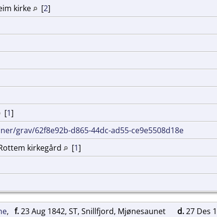
eim kirke
[
2
]
[
1
]
inner/grav/62f8e92b-d865-44dc-ad55-ce9e5508d18e
, Rottem kirkegård
[
1
]
ne
,
f.
23 Aug 1842, ST, Snillfjord, Mjønesaunet
d.
27 Des 1