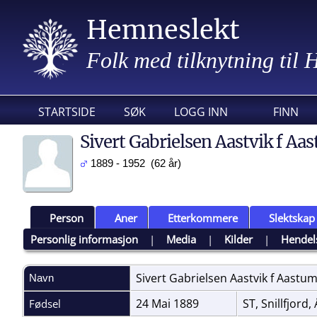
Hemneslekt
Folk med tilknytning til
STARTSIDE
SØK
LOGG INN
FINN
Sivert Gabrielsen Aastvik f Aa
1889 - 1952 (62 år)
Person
Aner
Etterkommere
Slektskap
Personlig informasjon
|
Media
|
Kilder
|
Hendel
Sivert Gabrielsen Aastvik f
Aastu
Navn
24 Mai 1889
ST, Snillfjord
Fødsel