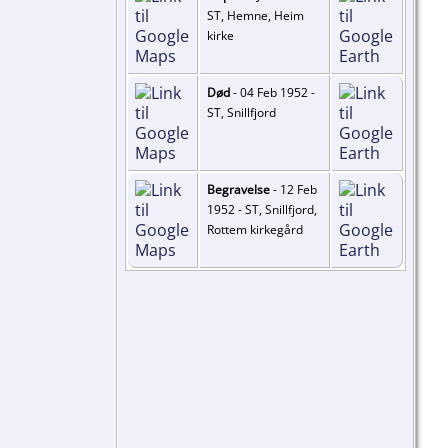
ST, Hemne, Heim
kirke
Død
- 04 Feb 1952 -
ST, Snillfjord
Begravelse
- 12 Feb
1952 - ST, Snillfjord,
Rottem kirkegård