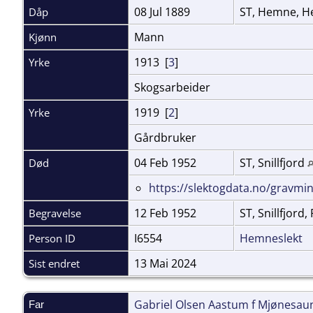
08 Jul 1889
ST, Hemne, H
Dåp
Mann
Kjønn
1913 [
3
]
Yrke
Skogsarbeider
1919 [
2
]
Yrke
Gårdbruker
04 Feb 1952
ST, Snillfjord
Død
https://slektogdata.no/gravm
12 Feb 1952
ST, Snillfjord
Begravelse
I6554
Hemneslekt
Person ID
13 Mai 2024
Sist endret
Gabriel Olsen Aastum f Mjønesau
Far