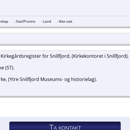
revskap
: Stat/Provins
: Land
: Ikke satt
, Kirkegårdsregister for Snillfjord, (Kirkekontoret i Snillfjord).
e (ST).
ke, (Ytre Snillfjord Museums- og historielag).
Ta kontakt