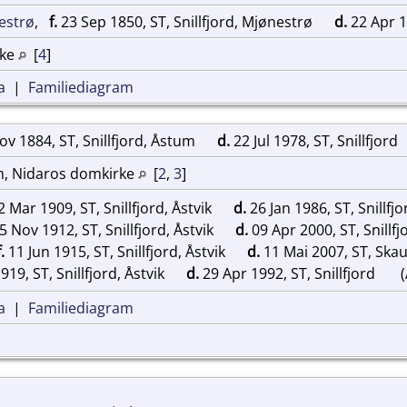
estrø
,
f.
23 Sep 1850, ST, Snillfjord, Mjønestrø
d.
22 Apr 19
rke
[
4
]
a
|
Familiediagram
v 1884, ST, Snillfjord, Åstum
d.
22 Jul 1978, ST, Snillfjord
m, Nidaros domkirke
[
2
,
3
]
 Mar 1909, ST, Snillfjord, Åstvik
d.
26 Jan 1986, ST, Snillfj
5 Nov 1912, ST, Snillfjord, Åstvik
d.
09 Apr 2000, ST, Snillf
f.
11 Jun 1915, ST, Snillfjord, Åstvik
d.
11 Mai 2007, ST, Ska
919, ST, Snillfjord, Åstvik
d.
29 Apr 1992, ST, Snillfjord
(
a
|
Familiediagram