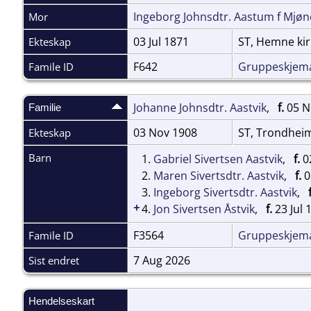
Ingeborg Johnsdtr. Aastum f Mjøn
Mor
03 Jul 1871
ST, Hemne ki
Ekteskap
F642
Gruppeskjem
Famile ID
Johanne Johnsdtr. Aastvik
,
f.
05 No
Familie
03 Nov 1908
ST, Trondhei
Ekteskap
Barn
1.
Gabriel Sivertsen Aastvik
,
f.
02
2.
Maren Sivertsdtr. Aastvik
,
f.
0
3.
Ingeborg Sivertsdtr. Aastvik
,
+
4.
Jon Sivertsen Åstvik
,
f.
23 Jul 1
F3564
Gruppeskjem
Famile ID
7 Aug 2026
Sist endret
Hendelseskart