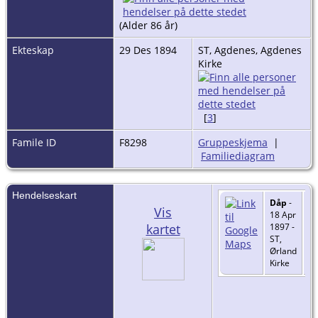
(Alder 86 år)
Ekteskap
29 Des 1894
ST, Agdenes, Agdenes
Kirke
[
3
]
Famile ID
F8298
Gruppeskjema
|
Familiediagram
Hendelseskart
Dåp
-
Vis
18 Apr
kartet
1897 -
ST,
Ørland
Kirke