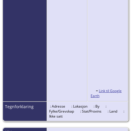
=
Link til Google
Earth
Tegnforklaring
: Adresse
: Lokasjon
: By
:
Fylke/Grevskap
: Stat/Provins
: Land
:
Ikke satt