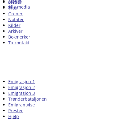
Album
Steder
Alle media
Trær
Grener
Notater
Kilder
Arkiver
Bokmerker
Ta kontakt
Emigrasjon 1
Emigrasjon 2
Emigrasjon 3
Trønderbataljonen
Emigrantvise
Prester
Hjelp