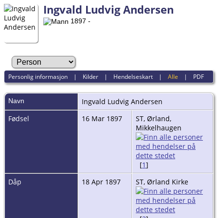
Ingvald Ludvig Andersen
1897 -
Personlig informasjon
|
Kilder
|
Hendelseskart
|
Alle
|
PDF
Navn
Ingvald Ludvig
Andersen
Fødsel
16 Mar 1897
ST, Ørland,
Mikkelhaugen
[
1
]
Dåp
18 Apr 1897
ST, Ørland Kirke