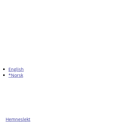
English
*Norsk
Hemneslekt
Folk med tilknytning til Hemne.