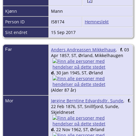
[
2
]
Kjønn
Mann
Person ID
I58174
Hemneslekt
Sist endret
15 Sep 2017
Far
Anders Andreassen Mikkelhaug
,
f.
03
Apr 1857, ST, Ørland, Mikkelhaugen
d.
30 Jan 1945, ST, Ørland
(Alder 87 år)
Mor
Jørgine Berntine Edvardsdtr. Sunde
,
f.
22 Feb 1876, ST, Snillfjord, Sunde,
Skjeldneset
d.
22 Nov 1962, ST, Ørland