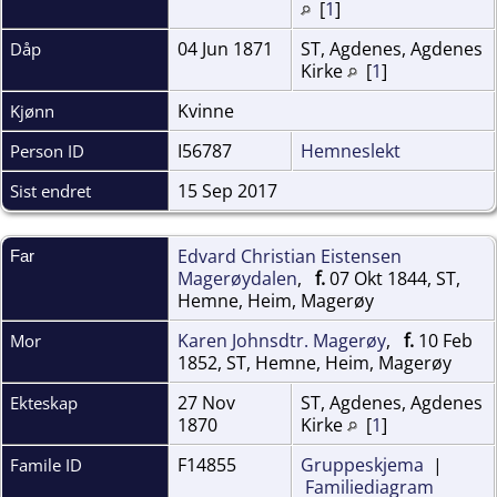
[
1
]
04 Jun 1871
ST, Agdenes, Agdenes
Dåp
Kirke
[
1
]
Kvinne
Kjønn
I56787
Hemneslekt
Person ID
15 Sep 2017
Sist endret
Edvard Christian Eistensen
Far
Magerøydalen
,
f.
07 Okt 1844, ST,
Hemne, Heim, Magerøy
Karen Johnsdtr. Magerøy
,
f.
10 Feb
Mor
1852, ST, Hemne, Heim, Magerøy
27 Nov
ST, Agdenes, Agdenes
Ekteskap
1870
Kirke
[
1
]
F14855
Gruppeskjema
|
Famile ID
Familiediagram