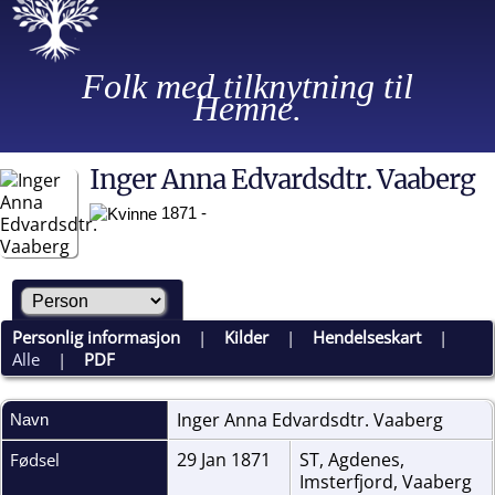
Folk med tilknytning til
Hemne.
Inger Anna Edvardsdtr. Vaaberg
1871 -
Personlig informasjon
|
Kilder
|
Hendelseskart
|
Alle
|
PDF
Inger Anna Edvardsdtr.
Vaaberg
Navn
29 Jan 1871
ST, Agdenes,
Fødsel
Imsterfjord, Vaaberg