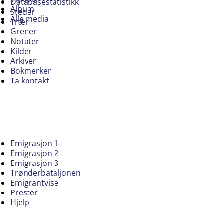
Databasestatistikk
Album
Steder
Alle media
Trær
Grener
Notater
Kilder
Arkiver
Bokmerker
Ta kontakt
Emigrasjon 1
Emigrasjon 2
Emigrasjon 3
Trønderbataljonen
Emigrantvise
Prester
Hjelp