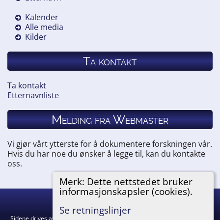
Kalender
Alle media
Kilder
Ta kontakt
Ta kontakt
Etternavnliste
Melding fra Webmaster
Vi gjør vårt ytterste for å dokumentere forskningen vår.
Hvis du har noe du ønsker å legge til, kan du kontakte
oss.
Merk: Dette nettstedet bruker
informasjonskapsler (cookies).
Hemneslekt
©
2026
Se retningslinjer
Sidene drives av
The Next Generation of Genealogy Sitebuilding
v. 15.0.5,