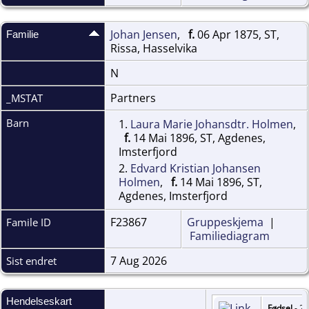
Johan Jensen
,
f.
06 Apr 1875, ST,
Familie
Rissa, Hasselvika
N
Partners
_MSTAT
Barn
1.
Laura Marie Johansdtr. Holmen
,
f.
14 Mai 1896, ST, Agdenes,
Imsterfjord
2.
Edvard Kristian Johansen
Holmen
,
f.
14 Mai 1896, ST,
Agdenes, Imsterfjord
F23867
Gruppeskjema
|
Famile ID
Familiediagram
7 Aug 2026
Sist endret
Hendelseskart
Fødsel
- 29