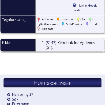
=
Link til Google
Earth
Tegnforklaring
: Adresse
: Lokasjon
: By
:
Fylke/Grevskap
: Stat/Provins
: Land
: Ikke satt
[
S143
] Kirkebok for Agdenes
Kilder
(ST).
Hurtigkoblinger
Hva er nytt?
Søk
Etternavn