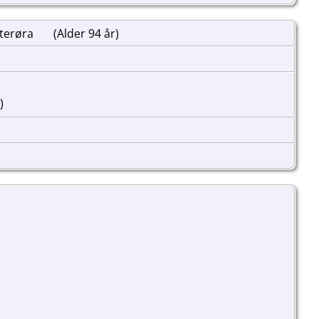
æterøra
(Alder 94 år)
)