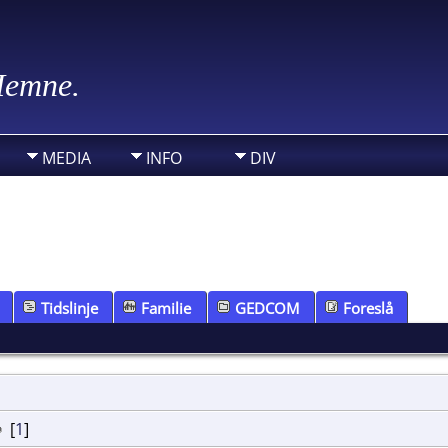
 Hemne.
MEDIA
INFO
DIV
Tidslinje
Familie
GEDCOM
Foreslå
[
1
]