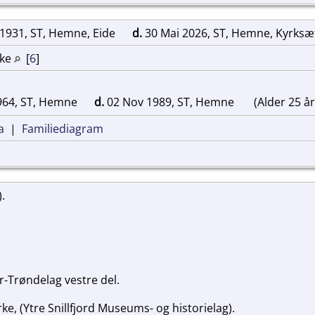
1931, ST, Hemne, Eide
d.
30 Mai 2026, ST, Hemne, Kyrks
rke
[
6
]
964, ST, Hemne
d.
02 Nov 1989, ST, Hemne
(Alder 25 år
a
|
Familiediagram
).
Trøndelag vestre del.
ke, (Ytre Snillfjord Museums- og historielag).