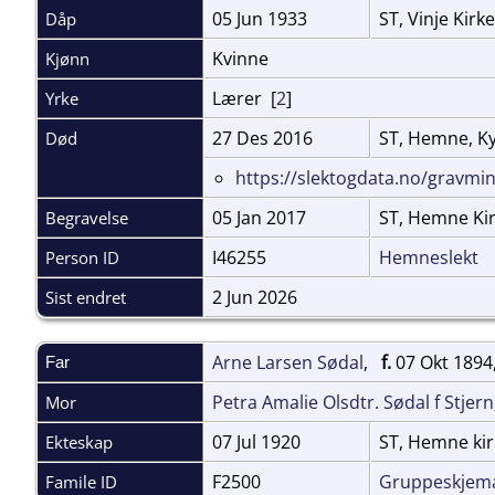
05 Jun 1933
ST, Vinje Kirk
Dåp
Kvinne
Kjønn
Lærer [
2
]
Yrke
27 Des 2016
ST, Hemne, K
Død
https://slektogdata.no/gravm
05 Jan 2017
ST, Hemne Ki
Begravelse
I46255
Hemneslekt
Person ID
2 Jun 2026
Sist endret
Arne Larsen Sødal
,
f.
07 Okt 1894
Far
Petra Amalie Olsdtr. Sødal f Stjern
Mor
07 Jul 1920
ST, Hemne ki
Ekteskap
F2500
Gruppeskjem
Famile ID