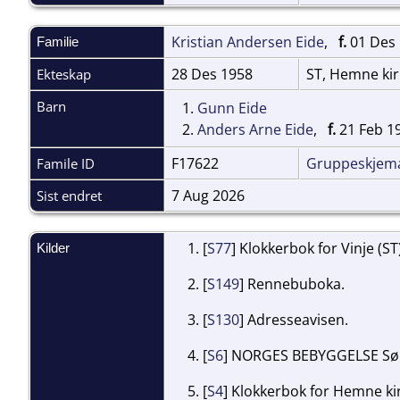
Kristian Andersen Eide
,
f.
01 Des 
Familie
28 Des 1958
ST, Hemne ki
Ekteskap
Barn
1.
Gunn Eide
2.
Anders Arne Eide
,
f.
21 Feb 1
F17622
Gruppeskjem
Famile ID
7 Aug 2026
Sist endret
[
S77
] Klokkerbok for Vinje (ST
Kilder
[
S149
] Rennebuboka.
[
S130
] Adresseavisen.
[
S6
] NORGES BEBYGGELSE Sør-
[
S4
] Klokkerbok for Hemne kir