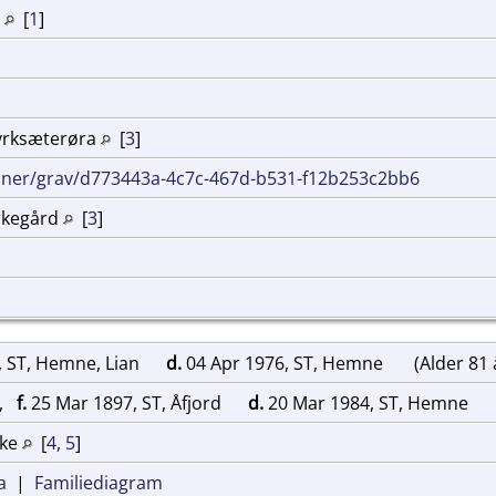
e
[
1
]
yrksæterøra
[
3
]
inner/grav/d773443a-4c7c-467d-b531-f12b253c2bb6
rkegård
[
3
]
, ST, Hemne, Lian
d.
04 Apr 1976, ST, Hemne
(Alder 81 
,
f.
25 Mar 1897, ST, Åfjord
d.
20 Mar 1984, ST, Hemne
rke
[
4
,
5
]
a
|
Familiediagram