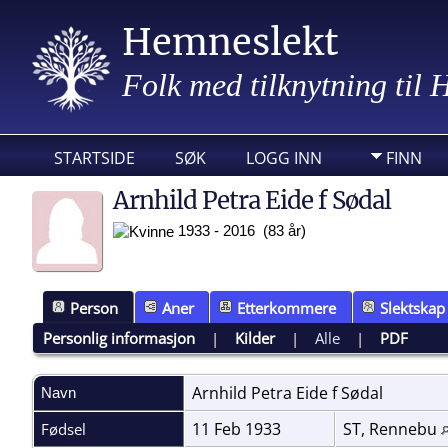
Hemneslekt
Folk med tilknytning til
STARTSIDE
SØK
LOGG INN
FINN
Arnhild Petra Eide f Sødal
1933 - 2016 (83 år)
Person
Aner
Etterkommere
Slektskap
Personlig informasjon
|
Kilder
|
Alle
|
PDF
Arnhild Petra Eide f
Sødal
Navn
11 Feb 1933
ST, Rennebu
Fødsel