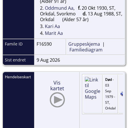
(Alder 91 år)
2.
Oddmund Aa
,
f.
20 Okt 1930, ST,
Orkdal, Svorkmo
d.
13 Aug 1988, ST,
Orkdal
(Alder 57 år)
3.
Kari Aa
4.
Marit Aa
F16590
Gruppeskjema
|
Famile ID
Familiediagram
9 Aug 2026
Sist endret
Hendelseskart
Død
-
Vis
03
kartet
Sep
1979 -
ST,
Orkdal