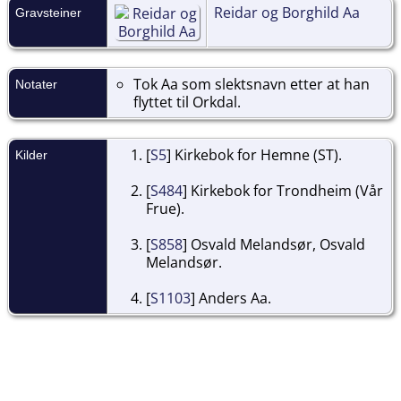
Reidar og Borghild Aa
Gravsteiner
Tok Aa som slektsnavn etter at han
Notater
flyttet til Orkdal.
[
S5
] Kirkebok for Hemne (ST).
Kilder
[
S484
] Kirkebok for Trondheim (Vår
Frue).
[
S858
] Osvald Melandsør, Osvald
Melandsør.
[
S1103
] Anders Aa.