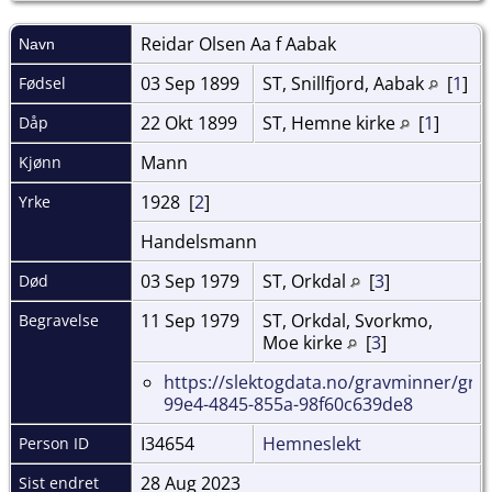
Reidar Olsen Aa f
Aabak
Navn
03 Sep 1899
ST, Snillfjord, Aabak
[
1
]
Fødsel
22 Okt 1899
ST, Hemne kirke
[
1
]
Dåp
Mann
Kjønn
1928 [
2
]
Yrke
Handelsmann
03 Sep 1979
ST, Orkdal
[
3
]
Død
11 Sep 1979
ST, Orkdal, Svorkmo,
Begravelse
Moe kirke
[
3
]
https://slektogdata.no/gravminner/gra
99e4-4845-855a-98f60c639de8
I34654
Hemneslekt
Person ID
28 Aug 2023
Sist endret