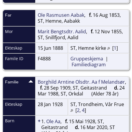
Ole Rasmusen Aabak
,
f.
16 Aug 1853,
Far
ST, Hemne, Aabakk
Marit Bengtsdtr. Aalid
,
f.
12 Nov 1855,
Mor
ST, Snillfjord, Aalid
15 Jun 1888
ST, Hemne kirke
[
1
]
Ekteskap
F4888
Gruppeskjema
|
Famile ID
Familiediagram
Borghild Arntine Olsdtr. Aa f Melandsør
,
Familie
f.
28 Sep 1909, ST, Geitastrand
d.
24
Mar 1988, ST, Orkdal
(Alder 78 år)
28 Jan 1928
ST, Trondheim, Vår Frue
Ekteskap
[
2
,
4
]
+
Barn
1.
Ole Aa
,
f.
15 Mai 1928, ST,
Geitastrand
d.
16 Mar 2020, ST