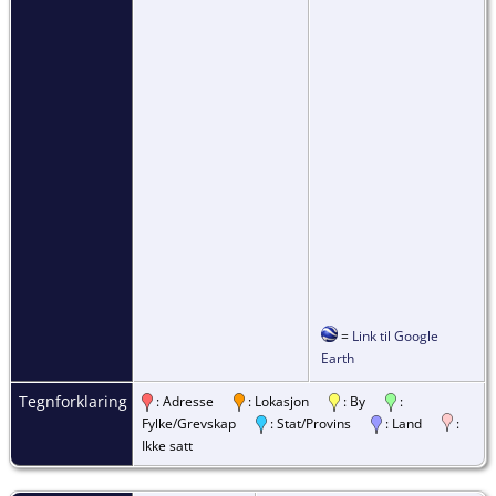
=
Link til Google
Earth
Tegnforklaring
: Adresse
: Lokasjon
: By
:
Fylke/Grevskap
: Stat/Provins
: Land
:
Ikke satt