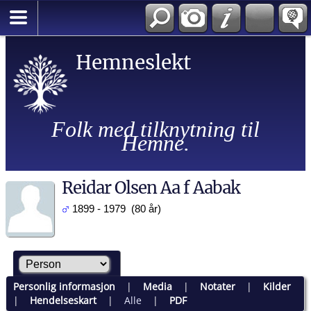
Hemneslekt
Folk med tilknytning til
Hemne.
Reidar Olsen Aa f Aabak
1899 - 1979 (80 år)
Personlig informasjon
|
Media
|
Notater
|
Kilder
|
Hendelseskart
|
Alle
|
PDF