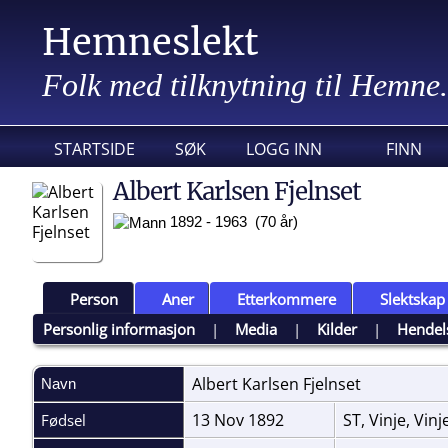
Hemneslekt
Folk med tilknytning til Hemne.
STARTSIDE
SØK
LOGG INN
FINN
Albert Karlsen Fjelnset
1892 - 1963 (70 år)
Person
Aner
Etterkommere
Slektskap
Personlig informasjon
|
Media
|
Kilder
|
Hendel
Albert Karlsen
Fjelnset
Navn
13 Nov 1892
ST, Vinje, Vin
Fødsel