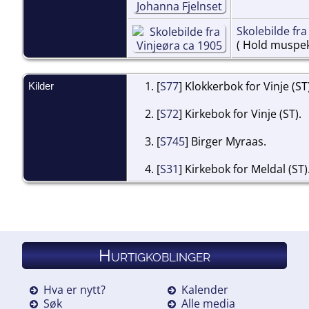
Skolebilde fra
( Hold muspeke
[
S77
] Klokkerbok for Vinje (ST
Kilder
[
S72
] Kirkebok for Vinje (ST).
[
S745
] Birger Myraas.
[
S31
] Kirkebok for Meldal (ST)
Hurtigkoblinger
Hva er nytt?
Kalender
Søk
Alle media