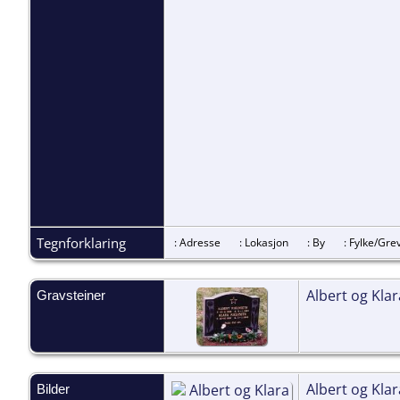
Tegnforklaring
: Adresse
: Lokasjon
: By
: Fylke/G
Albert og Klar
Gravsteiner
Albert og Klar
Bilder