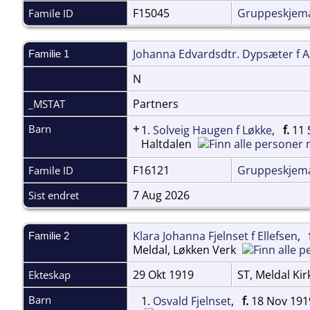
F15045
Gruppeskjem
Famile ID
Johanna Edvardsdtr. Dypsæter f 
Familie 1
N
Partners
_MSTAT
+
Barn
1.
Solveig Haugen f Løkke
,
f.
11 S
Haltdalen
F16121
Gruppeskjem
Famile ID
7 Aug 2026
Sist endret
Klara Johanna Fjelnset f Ellefsen
,
Familie 2
Meldal, Løkken Verk
29 Okt 1919
ST, Meldal Ki
Ekteskap
Barn
1.
Osvald Fjelnset
,
f.
18 Nov 1919