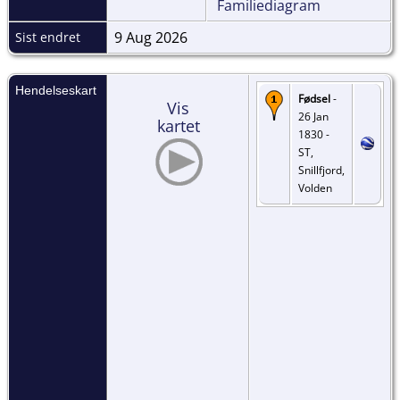
Familiediagram
9 Aug 2026
Sist endret
Hendelseskart
Fødsel
-
Vis
26 Jan
kartet
1830 -
ST,
Snillfjord,
Volden