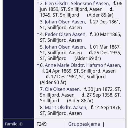
+
2.
Elen Olsdtr. Selnesmo f Aasen
,
f.
06
Jun 1859, ST, Snillfjord, Aasen
d.
1945, ST, Snillfjord
(Alder 85 år)
3.
Johan Olsen Aasen
,
f.
27 Des 1861,
ST, Snillfjord, Aasen
+
4.
Peder Olsen Aasen
,
f.
30 Mar 1865,
ST, Snillfjord, Aasen
5.
Johan Olsen Aasen
,
f.
01 Mar 1867,
ST, Snillfjord, Aasen
d.
25 Des 1936,
ST, Snillfjord
(Alder 69 år)
+
6.
Anne Marie Olsdtr. Hafsmo f Aasen
,
f.
24 Apr 1869, ST, Snillfjord, Aasen
d.
17 Des 1962, ST, Snillfjord
(Alder 93 år)
7.
Ole Olsen Aasen
,
f.
30 Jun 1872, ST,
Snillfjord, Aasen
d.
27 Sep 1958, ST,
Snillfjord
(Alder 86 år)
8.
Marit Olsdtr. Aasen
,
f.
14 Sep 1876,
ST, Snillfjord, Aasen
F249
Gruppeskjema
|
Famile ID