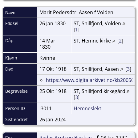
Marit Pedersdtr. Aasen f
Volden
Navn
26 Jan 1830
ST, Snillfjord, Volden
Fødsel
[
1
]
14 Mar
ST, Hemne kirke
[
2
]
Dåp
1830
Kvinne
Kjønn
17 Okt 1918
ST, Snillfjord, Aasen
[
3
]
Død
https://www.digitalarkivet.no/kb20050
25 Okt 1918
ST, Snillfjord kirkegård
Begravelse
[
3
]
I3011
Hemneslekt
Person ID
26 Jan 2024
Sist endret
Peder Arntsen Bjerkan
,
f.
08 Jan 1797,
Far