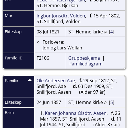
ST, Hemne, Bjerkan
Ingbor Jonsdtr. Volden
,
f.
15 Apr 1802,
Mor
ST, Snillfjord, Volden
08 Jul 1821
ST, Hemne kirke
[
4
]
Ekteskap
Forlovere:
Jon og Lars Wollan
F2106
Gruppeskjema
|
Famile ID
Familiediagram
Ole Andersen Aae
,
f.
29 Sep 1812, ST,
Familie
Snillfjord, Aae
d.
03 Des 1909, ST,
Snillfjord, Aasen
(Alder 97 år)
24 Jun 1857
ST, Hemne kirke
[
5
]
Ekteskap
Barn
1.
Karen Johanna Olsdtr. Aasen
,
f.
26
Mar 1857, ST, Snillfjord, Aasen
d.
11
Jul 1944, ST, Snillfjord
(Alder 87 år)