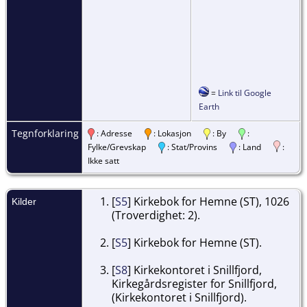
=
Link til Google
Earth
Tegnforklaring
: Adresse
: Lokasjon
: By
:
Fylke/Grevskap
: Stat/Provins
: Land
:
Ikke satt
[
S5
] Kirkebok for Hemne (ST), 1026
Kilder
(Troverdighet: 2).
[
S5
] Kirkebok for Hemne (ST).
[
S8
] Kirkekontoret i Snillfjord,
Kirkegårdsregister for Snillfjord,
(Kirkekontoret i Snillfjord).