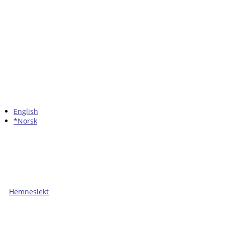
English
*Norsk
Hemneslekt
Folk med tilknytning til Hemne.