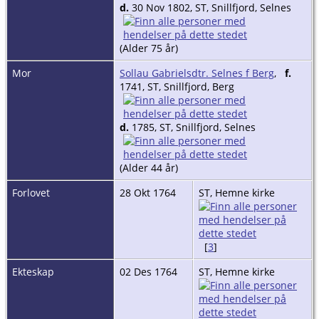
d.
30 Nov 1802, ST, Snillfjord, Selnes
(Alder 75 år)
Mor
Sollau Gabrielsdtr. Selnes f Berg
,
f.
1741, ST, Snillfjord, Berg
d.
1785, ST, Snillfjord, Selnes
(Alder 44 år)
Forlovet
28 Okt 1764
ST, Hemne kirke
[
3
]
Ekteskap
02 Des 1764
ST, Hemne kirke