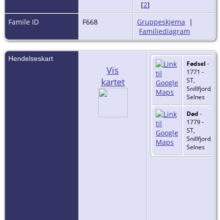
[
2
]
Famile ID
F668
Gruppeskjema
|
Familiediagram
Hendelseskart
Fødsel
-
Vis
1771 -
kartet
ST,
Snillfjord,
Selnes
Død
-
1779 -
ST,
Snillfjord,
Selnes