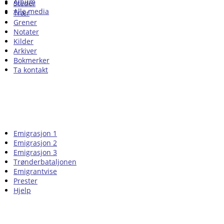
Album
Steder
Alle media
Trær
Grener
Notater
Kilder
Arkiver
Bokmerker
Ta kontakt
Emigrasjon 1
Emigrasjon 2
Emigrasjon 3
Trønderbataljonen
Emigrantvise
Prester
Hjelp