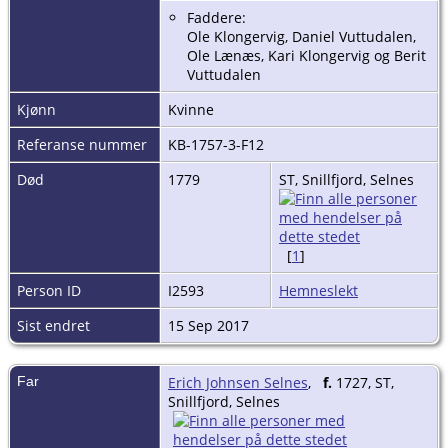
Faddere:
Ole Klongervig, Daniel Vuttudalen,
Ole Lænæs, Kari Klongervig og Berit
Vuttudalen
Kjønn
Kvinne
Referanse nummer
KB-1757-3-F12
Død
1779
ST, Snillfjord, Selnes
[
1
]
Person ID
I2593
Hemneslekt
Sist endret
15 Sep 2017
Far
Erich Johnsen Selnes
,
f.
1727, ST,
Snillfjord, Selnes