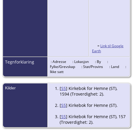
=
Link til Google
Earth
Tegnforklaring
: Adresse
: Lokasjon
: By
:
Fylke/Grevskap
: Stat/Provins
: Land
:
Ikke satt
Kilder
[
S5
] Kirkebok for Hemne (ST),
1594 (Troverdighet: 2).
[
S5
] Kirkebok for Hemne (ST).
[
S5
] Kirkebok for Hemne (ST), 157
(Troverdighet: 2).