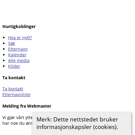
Hurtigkoblinger
Hva er nytt?
Søk
Etternavn
Kalender
Alle media
Kilder
Ta kontakt
Ta kontakt
Etternavnliste
Melding fra Webmaster
Vi gjør vårt ytterste for å dokumentere forskningen vår. Hvis du
Merk: Dette nettstedet bruker
har noe du ønsker å legge til, kan du kontakte oss.
informasjonskapsler (cookies).
Hemneslekt
©
2026