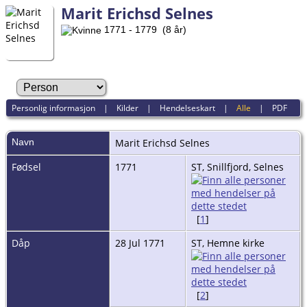
Marit Erichsd Selnes
1771 - 1779 (8 år)
Personlig informasjon
|
Kilder
|
Hendelseskart
|
Alle
|
PDF
Navn
Marit Erichsd
Selnes
Fødsel
1771
ST, Snillfjord, Selnes
[
1
]
Dåp
28 Jul 1771
ST, Hemne kirke
[
2
]