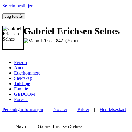
Se retningslinjer
Jeg forstår
Gabriel Erichsen Selnes
1766 - 1842 (76 år)
Person
Aner
Etterkommere
Slektskap
Tidslinje
Familie
GEDCOM
Foreslå
Personlig informasjon
|
Notater
|
Kilder
|
Hendelseskart
Navn
Gabriel Erichsen
Selnes