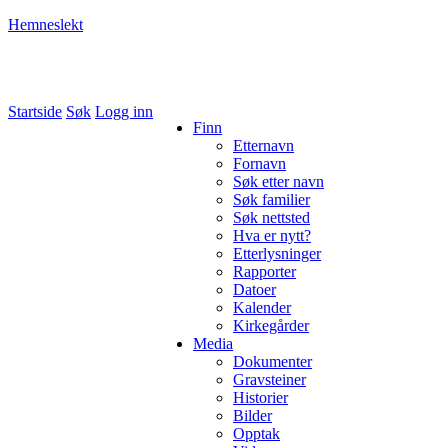
Hemneslekt
Folk med tilknytning til Hemne.
Startside
Søk
Logg inn
Finn
Etternavn
Fornavn
Søk etter navn
Søk familier
Søk nettsted
Hva er nytt?
Etterlysninger
Rapporter
Datoer
Kalender
Kirkegårder
Media
Dokumenter
Gravsteiner
Historier
Bilder
Opptak