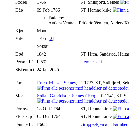
Fødsel
1766
ST, Snillfjord, Selnes
Dåp
09 Feb 1766
ST, Hemne kirke
Faddere:
Anders Vennen, Frideric Vennen, Anders K
Kjønn
Mann
Yrke
1795 [
2
]
Soldat
Død
1842
ST, Hitra, Sandstad, Halt
Person ID
I2592
Hemneslekt
Sist endret
24 Jan 2025
Far
Erich Johnsen Selnes
,
f.
1727, ST, Snillfjord, Se
Mor
Sollau Gabrielsdtr. Selnes f Berg
,
f.
1741, ST, Sni
Forlovet
28 Okt 1764
ST, Hemne kirke
Ekteskap
02 Des 1764
ST, Hemne kirke
Famile ID
F668
Gruppeskjema
|
Familied