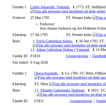
Familie 1
Lisbet Johansdtr. Vuttudal
,
f.
1773, ST, Snillfjord
Forlovet
25 Mai 1795
ST, Hemne kirke
Forlovere:
Jens Jonsen Sælnæss og Jon Pedersen Schor
Ekteskap
27 Jul 1795
ST, Hemne kirke
Barn
1.
Erich Gabrielsen Selnes
,
f.
26 Jun 1795, ST, S
+
2.
Johan Gabrielsen Haltan f Vuttudal
,
f.
14 Mar 
Famile ID
F1810
Gruppeskjema
|
Familied
Sist endret
6 Aug 2026
Familie 2
Olava Knutsdtr.
,
f.
Ca 1784, ST, Hitra, Fillfjo
Ekteskap
ST, Hitra
Barn
+
1.
Elisabet Gabrielsdtr. Haltland
,
f.
1821, ST, 
Famile ID
F1811
Gruppeskjema
|
Famil