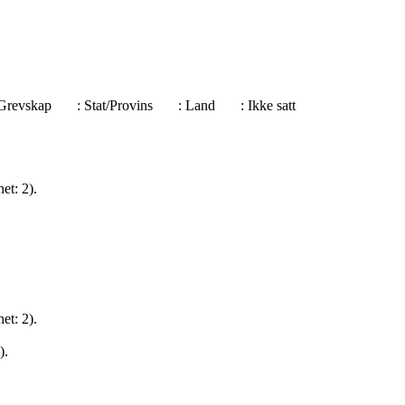
e/Grevskap
: Stat/Provins
: Land
: Ikke satt
et: 2).
et: 2).
).