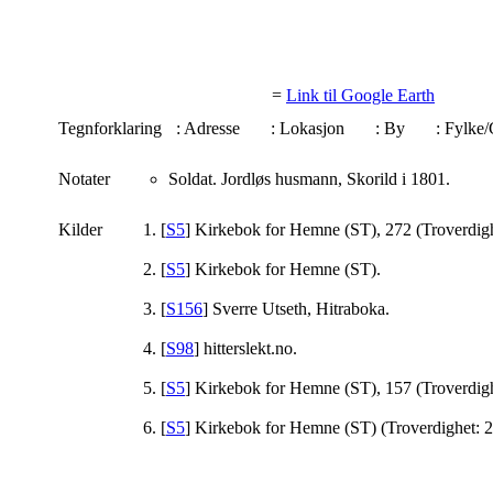
=
Link til Google Earth
Tegnforklaring
: Adresse
: Lokasjon
: By
: Fylk
Notater
Soldat. Jordløs husmann, Skorild i 1801.
Kilder
[
S5
] Kirkebok for Hemne (ST), 272 (Troverdigh
[
S5
] Kirkebok for Hemne (ST).
[
S156
] Sverre Utseth, Hitraboka.
[
S98
] hitterslekt.no.
[
S5
] Kirkebok for Hemne (ST), 157 (Troverdigh
[
S5
] Kirkebok for Hemne (ST) (Troverdighet: 2