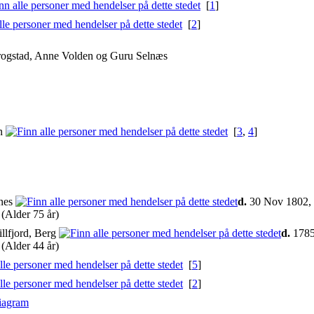
[
1
]
[
2
]
rogstad, Anne Volden og Guru Selnæs
an
[
3
,
4
]
lnes
d.
30 Nov 1802, S
(Alder 75 år)
llfjord, Berg
d.
1785,
(Alder 44 år)
[
5
]
[
2
]
iagram