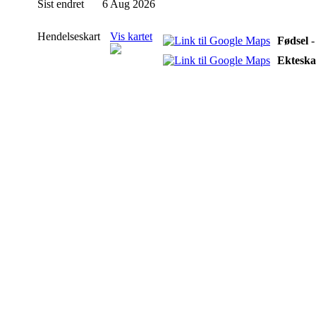
Sist endret
6 Aug 2026
Hendelseskart
Vis kartet
Fødsel
-
Ektesk