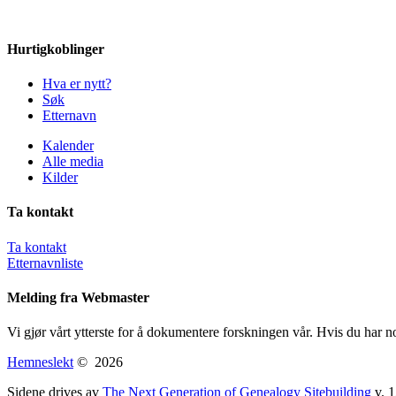
Hurtigkoblinger
Hva er nytt?
Søk
Etternavn
Kalender
Alle media
Kilder
Ta kontakt
Ta kontakt
Etternavnliste
Melding fra Webmaster
Vi gjør vårt ytterste for å dokumentere forskningen vår. Hvis du har n
Hemneslekt
©
2026
Sidene drives av
The Next Generation of Genealogy Sitebuilding
v. 1