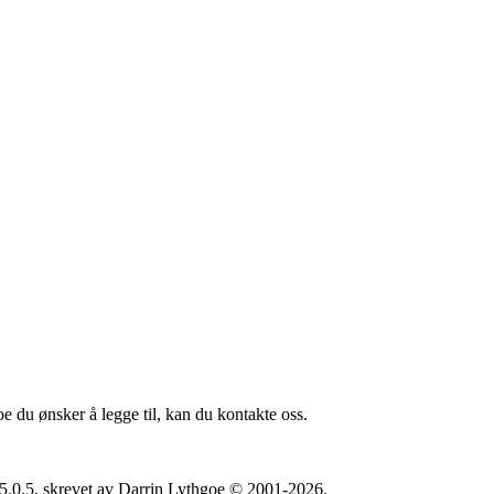
oe du ønsker å legge til, kan du kontakte oss.
5.0.5, skrevet av Darrin Lythgoe © 2001-2026.