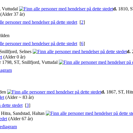
, Vuttudal
d.
1810, ST
(Alder 37 år)
[
2
]
ilden
[
6
]
nillfjord, Selnes
d.
2
(Alder 0 år)
1798, ST, Snillfjord, Vuttudal
iagram
rden
d.
1867, ST, Hitr
(Alder ~ 83 år)
[
3
]
Hitra, Sandstad, Haltan
(Alder 67 år)
iediagram