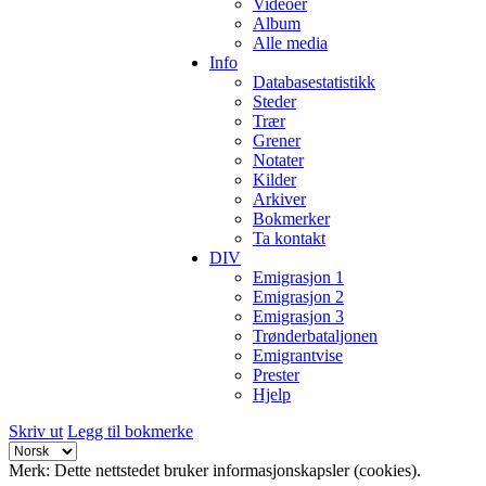
Videoer
Album
Alle media
Info
Databasestatistikk
Steder
Trær
Grener
Notater
Kilder
Arkiver
Bokmerker
Ta kontakt
DIV
Emigrasjon 1
Emigrasjon 2
Emigrasjon 3
Trønderbataljonen
Emigrantvise
Prester
Hjelp
Skriv ut
Legg til bokmerke
Merk: Dette nettstedet bruker informasjonskapsler (cookies).