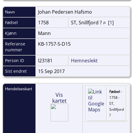
Johan Pedersen
Hafsmo
Navn
1758
ST, Snillfjord ?
[
1
]
Fødsel
Mann
Kjønn
KB-1757-5-D15
Referanse
nummer
I23181
Hemneslekt
Person ID
15 Sep 2017
Sist endret
Hendelseskart
Fødsel
-
Vis
1758 -
kartet
ST,
Snillfjord
?