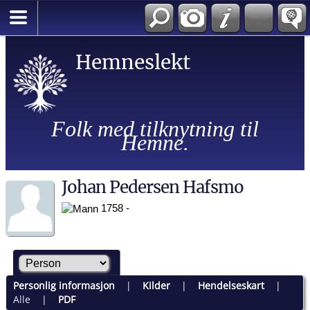
Hemneslekt
Folk med tilknytning til
Hemne.
Johan Pedersen Hafsmo
1758 -
Personlig informasjon
|
Kilder
|
Hendelseskart
|
Alle
|
PDF