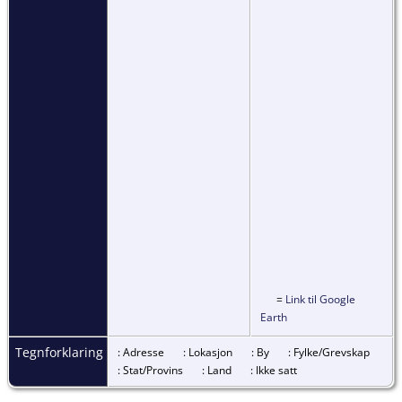
=
Link til Google
Earth
Tegnforklaring
: Adresse
: Lokasjon
: By
: Fylke/Grevskap
: Stat/Provins
: Land
: Ikke satt