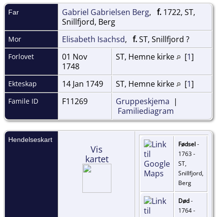
Gabriel Gabrielsen Berg
,
f.
1722, ST,
Far
Snillfjord, Berg
Elisabeth Isachsd
,
f.
ST, Snillfjord ?
Mor
01 Nov
ST, Hemne kirke
[
1
]
Forlovet
1748
14 Jan 1749
ST, Hemne kirke
[
1
]
Ekteskap
F11269
Gruppeskjema
|
Famile ID
Familiediagram
Hendelseskart
Fødsel
-
Vis
1763 -
kartet
ST,
Snillfjord,
Berg
Død
-
1764 -