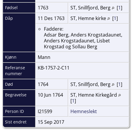
1763
ST, Snillfjord, Berg
[
1
]
Fødsel
11 Des 1763
ST, Hemne kirke
[
1
]
Dåp
Faddere:
Adsar Berg, Anders Krogstadaunet,
Anders Krogstadaunet, Lisbet
Krogstad og Sollau Berg
Mann
Kjønn
KB-1757-2-C11
Referanse
nummer
1764
ST, Snillfjord, Berg
[
1
]
Død
10 Jun 1764
ST, Hemne Kirkegård
Begravelse
[
1
]
I21599
Hemneslekt
Person ID
15 Sep 2017
Sist endret