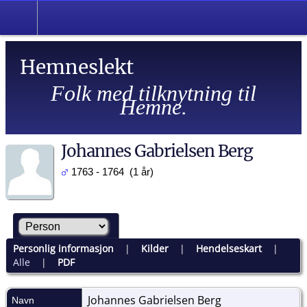
Hemneslekt
Folk med tilknytning til
Hemne.
Johannes Gabrielsen Berg
1763 - 1764 (1 år)
Personlig informasjon
|
Kilder
|
Hendelseskart
|
Alle
|
PDF
Johannes Gabrielsen
Berg
Navn