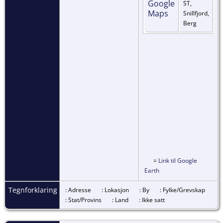
ST,
Snillfjord,
Berg
=
Link til Google
Earth
Tegnforklaring
: Adresse
: Lokasjon
: By
: Fylke/Grevskap
: Stat/Provins
: Land
: Ikke satt